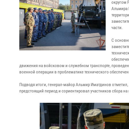
округом 
Альмира 
территор
заместит
части.
С основн
заместит
техничес
обеспече
движения на войсковом и служебном транспорте, проведе
военной операции в проблематике технического обеспечен
Подводя итоги, генерал-майор Альмир Иматдинов отметил, ч
предстоящий период и сориентировал участников сбора на