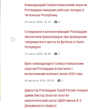
погибших при исполнении воинского долга
Командующий Северо-Кавказским округом
Росгвардии совершил рабочую поездку в
06 августа 2026, 13:29
5
Чеченскую Республику
В Центральном округе Росгвардии прошли
23 июля 2026, 16:10
6
мероприятия к 108‑летию генерала армии
И.К. Яковлева
Сотрудники и военнослужащие Росгвардии
обеспечили правопорядок при проведении
06 августа 2026, 13:24
товарищеского матча по футболу в Санкт-
Росгвардейцы задержали мужчину,
Петербурге
открывшего стрельбу в Подмосковье (видео)
13 июля 2026, 08:08
2
06 августа 2026, 12:35
1
Врио командующего Северо-Кавказским
Росгвардейцы провели выставку вооружения
округом Росгвардии встретился с
для участников сбора «Гвардеец» в Пензе
выпускниками военных вузов 2026 года
(видео)
04 августа 2026, 05:00
2
06 августа 2026, 12:00
2
1
Директор Росгвардии Герой России генерал
В Курске росгвардейцы приняли участие в
армии Виктор Золотов посетил
митинге, посвященном второй годовщине
кинологический центр ОДОН имени Ф.Э.
вторжения ВСУ на территорию области
Дзержинского (видео)