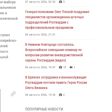
ал-майора
07 августа 2026, 02:53
3
ачальников
Генерал-полковник Олег Плохой поздравил
ию и
специалистов организационно-штатных
ехнической
подразделений Росгвардии с
профессиональным праздником
ступил
06 августа 2026, 21:01
ллерийско-
В Нижнем Новгороде состоялось
иятий
Всероссийское совещание-семинар по
жного
вопросам развития вневедомственной
льной
охраны Росгвардии (видео)
06 августа 2026, 14:47
10
1
В Брянске сотрудники и военнослужащие
Росгвардии почтили память Героя России
Олега Визнюка
06 августа 2026, 14:36
2
В кинологическом центре Уральского округа
ПОПУЛЯРНЫЕ НОВОСТИ
Росгвардии почтили память товарищей,