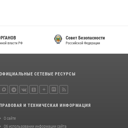
законодательства (видео)
30 июля 2026, 08:00
1
В Челябинске росгвардейцы задержали
злоумышленников, напавших на бригаду
скорой помощи (видео)
Совет Безопасности
Российской Федерации
14 июля 2026, 12:20
1
В Росгвардии прошла военно-научная
конференция по обобщению боевого опыта
08 июля 2026, 07:01
ОФИЦИАЛЬНЫЕ СЕТЕВЫЕ РЕСУРСЫ
ПРАВОВАЯ И ТЕХНИЧЕСКАЯ ИНФОРМАЦИЯ
О сайте
Об использовании информации сайта