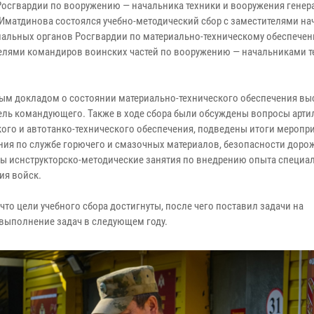
Росгвардии по вооружению — начальника техники и вооружения генер
Иматдинова состоялся учебно-методический сбор с заместителями н
иальных органов Росгвардии по материально-техническому обеспечен
елями командиров воинских частей по вооружению — начальниками т
ым докладом о состоянии материально-технического обеспечения вы
ель командующего. Также в ходе сбора были обсуждены вопросы арти
кого и автотанко-технического обеспечения, подведены итоги меропр
ния по службе горючего и смазочных материалов, безопасности доро
ны иснструкторско-методические занятия по внедрению опыта специа
ия войск.
то цели учебного сбора достигнуты, после чего поставил задачи на
 выполнение задач в следующем году.