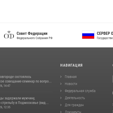
ет Федерации
СЕРВЕР ОРГАНОВ
рального Собрания РФ
Государственной власти РФ
И
НАВИГАЦИЯ
овгороде состоялось
Главная
ое совещание-семинар по вопро...
Новости
26, 14:47
Федеральная служба
Деятельность
цы задержали мужчину,
стрельбу в Подмосковье (вид...
Для граждан
26, 12:35
Документы