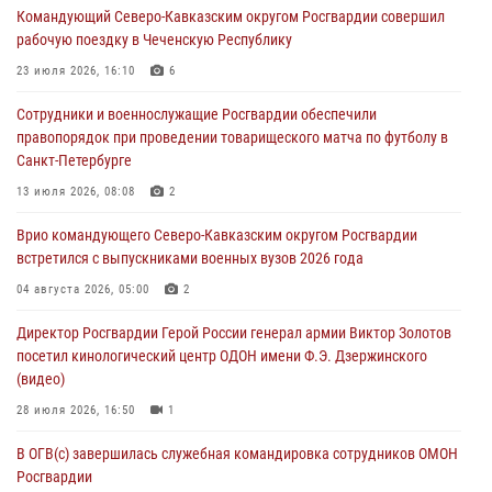
Командующий Северо-Кавказским округом Росгвардии совершил
Росгвардии (видео)
рабочую поездку в Чеченскую Республику
07 августа 2026, 12:20
3
1
23 июля 2026, 16:10
6
Представители ФСБ России по Уральскому округу Росгвардии и
Сотрудники и военнослужащие Росгвардии обеспечили
ветераны военной контрразведки почтили память Николая
правопорядок при проведении товарищеского матча по футболу в
Кузнецова
Санкт-Петербурге
07 августа 2026, 12:00
4
13 июля 2026, 08:08
2
Ветеран войск правопорядка генерал-майор Иван Пияшев – герой
Врио командующего Северо-Кавказским округом Росгвардии
выпуска «Легенды армии с Александром Маршалом»
встретился с выпускниками военных вузов 2026 года
07 августа 2026, 12:00
04 августа 2026, 05:00
2
Росгвардейцы пресекли попытку руферов подняться на крышу
Директор Росгвардии Герой России генерал армии Виктор Золотов
Смольного собора в Санкт-Петербурге (видео)
посетил кинологический центр ОДОН имени Ф.Э. Дзержинского
07 августа 2026, 11:34
3
1
(видео)
28 июля 2026, 16:50
1
В ОГВ(с) завершилась служебная командировка сотрудников ОМОН
Росгвардии