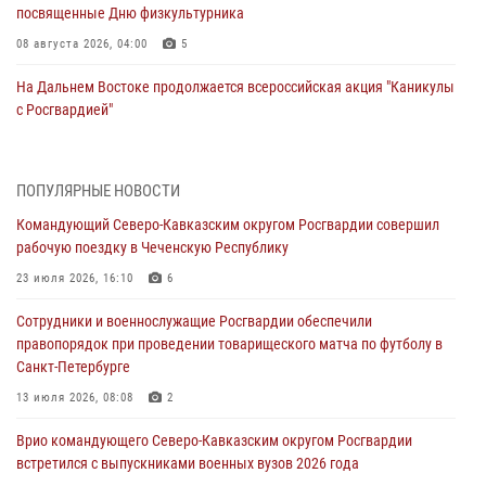
посвященные Дню физкультурника
08 августа 2026, 04:00
5
На Дальнем Востоке продолжается всероссийская акция "Каникулы
с Росгвардией"
08 августа 2026, 00:00
3
Заместитель директора Росгвардии генерал-полковник Владислав
ПОПУЛЯРНЫЕ НОВОСТИ
Ершов поздравил военнослужащих и сотрудников ведомства с
Командующий Северо-Кавказским округом Росгвардии совершил
Днем физкультурника
рабочую поездку в Чеченскую Республику
07 августа 2026, 21:01
23 июля 2026, 16:10
6
«Росгвардия. Вехи истории»: первая антитеррористическая
Сотрудники и военнослужащие Росгвардии обеспечили
операция войск правопорядка
правопорядок при проведении товарищеского матча по футболу в
07 августа 2026, 15:28
1
Санкт-Петербурге
В Башкортостане при силовой поддержке спецназа Росгвардии
13 июля 2026, 08:08
2
пресечена противоправная деятельность, связанная с пропагандой
Врио командующего Северо-Кавказским округом Росгвардии
терроризма (видео)
встретился с выпускниками военных вузов 2026 года
07 августа 2026, 13:30
1