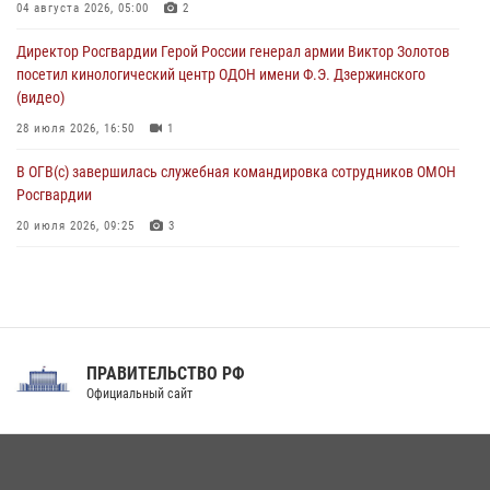
04 августа 2026, 05:00
2
В Югре при содействии спецназа Росгвардии пресечено более 180
Директор Росгвардии Герой России генерал армии Виктор Золотов
нарушений миграционного законодательства
посетил кинологический центр ОДОН имени Ф.Э. Дзержинского
07 августа 2026, 12:54
(видео)
28 июля 2026, 16:50
1
В ОГВ(с) завершилась служебная командировка сотрудников ОМОН
Росгвардии
20 июля 2026, 09:25
3
Директор Росгвардии Герой России генерал армии Виктор Золотов
поздравил специалистов подразделений тыла с профессиональным
праздником
31 июля 2026, 21:01
ПРАВИТЕЛЬСТВО РФ
Праздник «Один день с Росгвардией» к 105-летию Центрального
Официальный сайт
округа прошел на Поклонной горе
18 июля 2026, 13:43
15
1
При силовой поддержке СОБР Росгвардии в Иркутской области