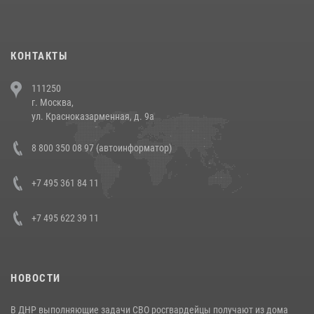
повели рейды по соблюдению миграционного законодательства
(видео)
30 июля 2026, 08:00
1
КОНТАКТЫ
В Челябинске росгвардейцы задержали злоумышленников,
111250
напавших на бригаду скорой помощи (видео)
г. Москва,
14 июля 2026, 12:20
1
ул. Красноказарменная, д. 9а
В Росгвардии прошла военно-научная конференция по обобщению
8 800 350 08 97 (автоинформатор)
боевого опыта
08 июля 2026, 07:01
+7 495 361 84 11
+7 495 622 39 11
НОВОСТИ
В ДНР выполняющие задачи СВО росгвардейцы получают из дома