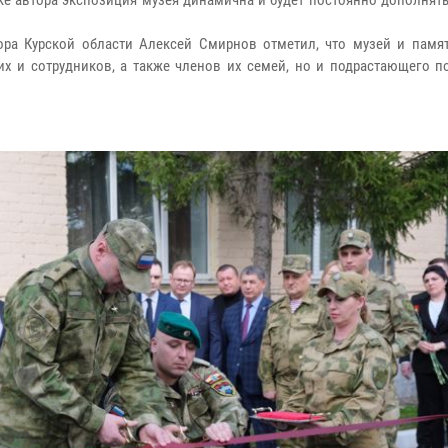
мке автора экспозиция музея динамична и будет постоянно дополня
тора Курской области Алексей Смирнов отметил, что музей и памят
х и сотрудников, а также членов их семей, но и подрастающего п