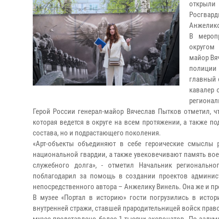
открыли
Росгвард
Анжелик
В мероп
округом 
майор Вя
полиции 
главный 
кавалер 
регионал
Герой России генерал-майор Вячеслав Пытков отметил, ч
которая ведется в округе на всем протяжении, а также п
состава, но и подрастающего поколения.
«Арт-объекты объединяют в себе героические смыслы 
национальной гвардии, а также увековечивают память во
служебного долга», - отметил Начальник региональн
поблагодарил за помощь в создании проектов админист
непосредственного автора – Анжелику Винель. Она же и п
В музее «Портал в историю» гости погрузились в исто
внутренней стражи, ставшей прародительницей войск прав