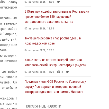
«Во славу
07 августа 2026, 13:30
1
хитектором
В Югре при содействии спецназа Росгвардии
пресечено более 180 нарушений
нтральным
миграционного законодательства
и генерал-
нерал-майор
07 августа 2026, 12:54
ей Смирнов,
Тонувшего ребенка спас росгвардеец в
х действий,
Краснодарском крае
ководители
гана.
07 августа 2026, 12:37
ю истории,
Юные гости из летних лагерей посетили
ько личного
кинологический центр Росгвардии (видео)
и до войск
07 августа 2026, 12:20
3
1
оинского и
Представители ФСБ России по Уральскому
Обушев. Он
округу Росгвардии и ветераны военной
в службы и
контрразведки почтили память Николая
Кузнецова
ксандром I
фактами – в
07 августа 2026, 12:00
4
ПОПУЛЯРНЫЕ НОВОСТИ