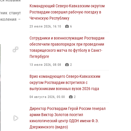
ться новыми
Ветеран войск правопорядка генерал-майор
Командующий Северо-Кавказским округом
Иван Пияшев – герой выпуска «Легенды
Росгвардии совершил рабочую поездку в
ник станут
армии с Александром Маршалом»
Чеченскую Республику
околения –
07 августа 2026, 12:00
23 июля 2026, 16:10
6
Росгвардейцы пресекли попытку руферов
Сотрудники и военнослужащие Росгвардии
подняться на крышу Смольного собора в
обеспечили правопорядок при проведении
Санкт-Петербурге (видео)
товарищеского матча по футболу в Санкт-
Петербурге
07 августа 2026, 11:34
3
1
13 июля 2026, 08:08
2
В Курске росгвардейцы провели занятие по
основам взрывобезопасности
Врио командующего Северо-Кавказским
округом Росгвардии встретился с
07 августа 2026, 11:33
выпускниками военных вузов 2026 года
Рэпер ST посетил раненых росгвардейцев в
04 августа 2026, 05:00
2
Главном военном клиническом госпитале
ведомства
Директор Росгвардии Герой России генерал
армии Виктор Золотов посетил
07 августа 2026, 11:18
2
кинологический центр ОДОН имени Ф.Э.
Дзержинского (видео)
Патриотическая акция «Каникулы с