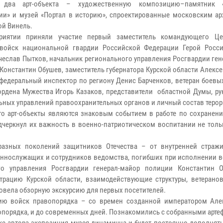
 два арт-объекта – художественную композицию–памятник 
ии» и музей «Портал в историю», спроектированные московским ар
ой Винель.
риятии приняли участие первый заместитель командующего Це
войск национальной гвардии Российской Федерации Герой Росси
чеслав Пытков, начальник регионального управления Росгвардии ге
Константин Обушев, заместитель губернатора Курской области Алекс
федеральный инспектор по региону Денис Барченков, ветеран боевы
ордена Мужества Игорь Казаков, представители областной Думы, ру
ьных управлений правоохранительных органов и личный состав терор
то арт-объекты являются знаковым событием в работе по сохранени
одчеркнул их важность в военно-патриотическом воспитании не тол
разных поколений защитников Отечества – от внутренней страж
еннослужащих и сотрудников ведомства, погибших при исполнении в
ого управления Росгвардии генерал-майор полиции Константин 
рацию Курской области, взаимодействующие структуры, ветерано
ровела обзорную экскурсию для первых посетителей.
рию войск правопорядка – со времен созданной императором Але
опорядка, и до современных дней. Познакомились с собранными арте