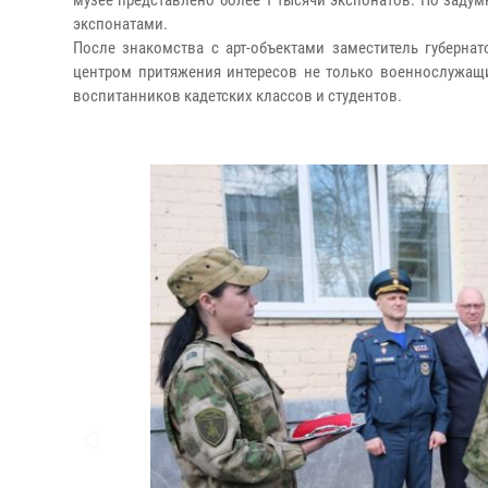
музее представлено более 1 тысячи экспонатов. По заду
экспонатами.
После знакомства с арт-объектами заместитель губерна
центром притяжения интересов не только военнослужащи
воспитанников кадетских классов и студентов.