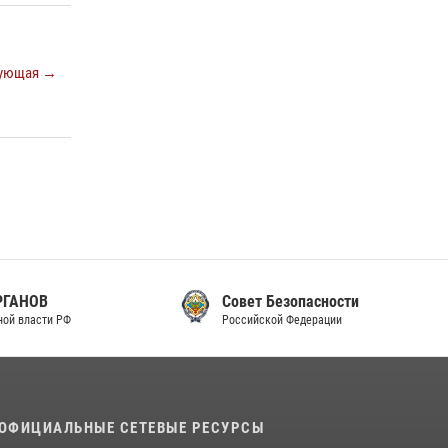
законодательства (видео)
30 июля 2026, 08:00
1
ующая →
В Челябинске росгвардейцы задержали
злоумышленников, напавших на бригаду
скорой помощи (видео)
14 июля 2026, 12:20
1
В Росгвардии прошла военно-научная
конференция по обобщению боевого опыта
08 июля 2026, 07:01
Совет Безопасности
Российской Федерации
ОФИЦИАЛЬНЫЕ СЕТЕВЫЕ РЕСУРСЫ