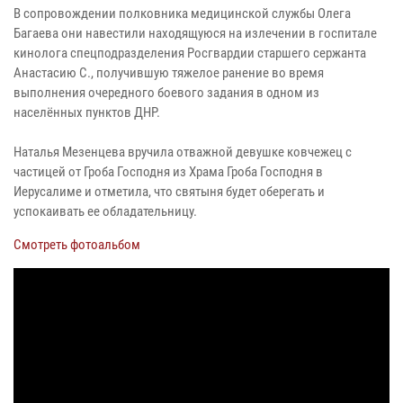
В сопровождении полковника медицинской службы Олега
Багаева они навестили находящуюся на излечении в госпитале
кинолога спецподразделения Росгвардии старшего сержанта
Анастасию С., получившую тяжелое ранение во время
выполнения очередного боевого задания в одном из
населённых пунктов ДНР.
Наталья Мезенцева вручила отважной девушке ковчежец с
частицей от Гроба Господня из Храма Гроба Господня в
Иерусалиме и отметила, что святыня будет оберегать и
успокаивать ее обладательницу.
Смотреть фотоальбом