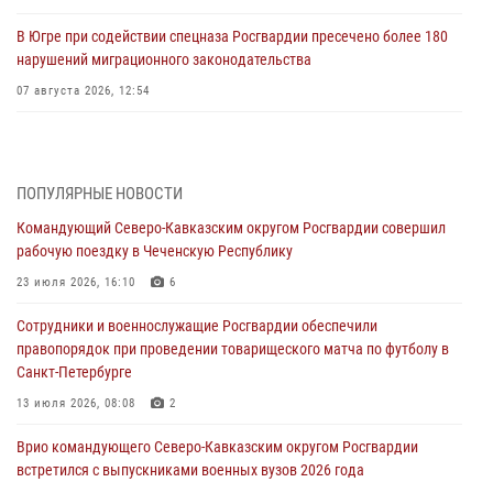
В Югре при содействии спецназа Росгвардии пресечено более 180
нарушений миграционного законодательства
07 августа 2026, 12:54
Тонувшего ребенка спас росгвардеец в Краснодарском крае
07 августа 2026, 12:37
ПОПУЛЯРНЫЕ НОВОСТИ
Юные гости из летних лагерей посетили кинологический центр
Командующий Северо-Кавказским округом Росгвардии совершил
Росгвардии (видео)
рабочую поездку в Чеченскую Республику
07 августа 2026, 12:20
3
1
23 июля 2026, 16:10
6
Представители ФСБ России по Уральскому округу Росгвардии и
Сотрудники и военнослужащие Росгвардии обеспечили
ветераны военной контрразведки почтили память Николая
правопорядок при проведении товарищеского матча по футболу в
Кузнецова
Санкт-Петербурге
07 августа 2026, 12:00
4
13 июля 2026, 08:08
2
Ветеран войск правопорядка генерал-майор Иван Пияшев – герой
Врио командующего Северо-Кавказским округом Росгвардии
выпуска «Легенды армии с Александром Маршалом»
встретился с выпускниками военных вузов 2026 года
07 августа 2026, 12:00