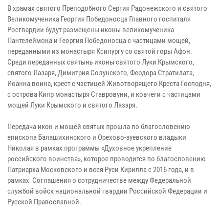
В храмах святого Преподобного Сергия Радонежского и святого
Великомученика Георгия Победоносца Главного госпиталя
Росгвардии будут размещены иконы великомученика
Пантелеймона и Георгия Победоносца с частицами мощей,
переданными из монастыря Ксилургу со святой горы Афон.
Среди переданных святынь иконы святого Луки Крымского,
святого Лазаря, Димитрия Солунского, Феодора Стратилата,
Иоанна воина, крест с частицей Животворящего Креста Господня,
с острова Кипр монастыря Ставровуни, и ковчеги с частицами
мощей Луки Крымского и святого Лазаря.
Передача икон и мощей святых прошла по благословению
епископа Балашихинского и Орехово-зуевского владыки
Николая в рамках программы «Духовное укрепление
российского воинства», которое проводится по благословению
Патриарха Московского и всея Руси Кирилла с 2016 года, и в
рамках Соглашения о сотрудничестве между Федеральной
службой войск национальной гвардии Российской Федерации и
Русской Православной.