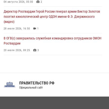
04 августа 2026, 05:00
2
Росгвардейцы пресекли попытку руферов подняться на крышу
Директор Росгвардии Герой России генерал армии Виктор Золотов
Смольного собора в Санкт-Петербурге (видео)
посетил кинологический центр ОДОН имени Ф.Э. Дзержинского
07 августа 2026, 11:34
3
1
(видео)
28 июля 2026, 16:50
1
В ОГВ(с) завершилась служебная командировка сотрудников ОМОН
Росгвардии
20 июля 2026, 09:25
3
Директор Росгвардии Герой России генерал армии Виктор Золотов
поздравил специалистов подразделений тыла с профессиональным
праздником
31 июля 2026, 21:01
ПРАВИТЕЛЬСТВО РФ
Праздник «Один день с Росгвардией» к 105-летию Центрального
Официальный сайт
округа прошел на Поклонной горе
18 июля 2026, 13:43
15
1
При силовой поддержке СОБР Росгвардии в Иркутской области