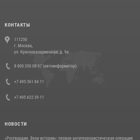
повели рейды по соблюдению миграционного законодательства
(видео)
30 июля 2026, 08:00
1
КОНТАКТЫ
В Челябинске росгвардейцы задержали злоумышленников,
111250
напавших на бригаду скорой помощи (видео)
г. Москва,
14 июля 2026, 12:20
1
ул. Красноказарменная, д. 9а
В Росгвардии прошла военно-научная конференция по обобщению
8 800 350 08 97 (автоинформатор)
боевого опыта
08 июля 2026, 07:01
+7 495 361 84 11
+7 495 622 39 11
НОВОСТИ
«Росгвардия. Вехи истории»: первая антитеррористическая операция