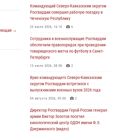
Командующий Северо-Кавказским округом
06 августа 2026, 13:24
Росгвардии совершил рабочую поездку в
Росгвардейцы задержали мужчину,
Чеченскую Республику
открывшего стрельбу в Подмосковье (видео)
23 июля 2026, 16:10
6
ующая →
06 августа 2026, 12:35
1
Сотрудники и военнослужащие Росгвардии
Росгвардейцы провели выставку вооружения
обеспечили правопорядок при проведении
для участников сбора «Гвардеец» в Пензе
товарищеского матча по футболу в Санкт-
(видео)
Петербурге
06 августа 2026, 12:00
2
1
13 июля 2026, 08:08
2
В Курске росгвардейцы приняли участие в
Врио командующего Северо-Кавказским
митинге, посвященном второй годовщине
округом Росгвардии встретился с
вторжения ВСУ на территорию области
выпускниками военных вузов 2026 года
06 августа 2026, 11:56
4
04 августа 2026, 05:00
2
В Санкт-Петербурге наряд Росгвардии
Директор Росгвардии Герой России генерал
задержал правонарушителя, угрожавшего
армии Виктор Золотов посетил
подростку травматическим пистолетом
кинологический центр ОДОН имени Ф.Э.
Дзержинского (видео)
06 августа 2026, 11:33
1