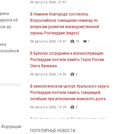
06 августа 2026, 21:01
храны
В Нижнем Новгороде состоялось
арился об
Всероссийское совещание-семинар по
дом до
вопросам развития вневедомственной
охраны Росгвардии (видео)
06 августа 2026, 14:47
10
1
ина
 спокойной
В Брянске сотрудники и военнослужащие
Росгвардии почтили память Героя России
Олега Визнюка
06 августа 2026, 14:36
2
В кинологическом центре Уральского округа
Росгвардии почтили память товарищей,
погибших при исполнении воинского долга
06 августа 2026, 13:29
5
В Центральном округе Росгвардии прошли
мероприятия к 108‑летию генерала армии
й Федерации
ПОПУЛЯРНЫЕ НОВОСТИ
И.К. Яковлева