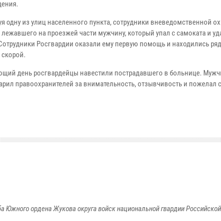
дения.
уя одну из улиц населенного пункта, сотрудники вневедомственной о
 лежавшего на проезжей части мужчину, который упал с самоката и уд
 Сотрудники Росгвардии оказали ему первую помощь и находились ря
 скорой.
ющий день росгвардейцы навестили пострадавшего в больнице. Мужч
арил правоохранителей за внимательность, отзывчивость и пожелал
а Южного ордена Жукова округа войск национальной гвардии Российско