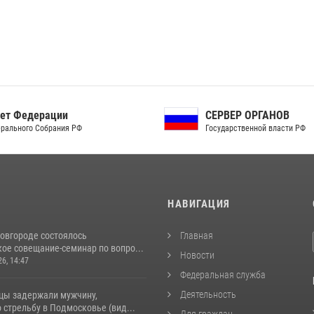
ет Федерации
СЕРВЕР ОРГАНОВ
рального Собрания РФ
Государственной власти РФ
И
НАВИГАЦИЯ
овгороде состоялось
Главная
ое совещание-семинар по вопро...
Новости
26, 14:47
Федеральная служба
Деятельность
цы задержали мужчину,
стрельбу в Подмосковье (вид...