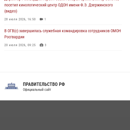
08 августа 2026, 06:32
1
посетил кинологический центр ОДОН имени Ф.Э. Дзержинского
(видео)
28 июля 2026, 16:50
1
В ОГВ(с) завершилась служебная командировка сотрудников ОМОН
Росгвардии
20 июля 2026, 09:25
3
Директор Росгвардии Герой России генерал армии Виктор Золотов
поздравил специалистов подразделений тыла с профессиональным
праздником
31 июля 2026, 21:01
ПРАВИТЕЛЬСТВО РФ
Праздник «Один день с Росгвардией» к 105-летию Центрального
Официальный сайт
округа прошел на Поклонной горе
18 июля 2026, 13:43
15
1
При силовой поддержке СОБР Росгвардии в Иркутской области
повели рейды по соблюдению миграционного законодательства
(видео)