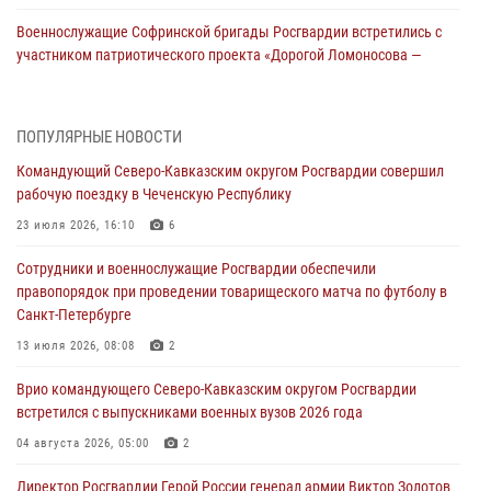
Военнослужащие Софринской бригады Росгвардии встретились с
участником патриотического проекта «Дорогой Ломоносова —
дорогой к Победе в СВО» (видео)
08 августа 2026, 07:00
2
1
ПОПУЛЯРНЫЕ НОВОСТИ
В Кабардино-Балкарии сотрудники Росгвардии провели турнир по
Командующий Северо-Кавказским округом Росгвардии совершил
настольному теннису ко Дню физкультурника
рабочую поездку в Чеченскую Республику
08 августа 2026, 07:00
23 июля 2026, 16:10
6
Росгвардейцы обеспечили безопасность «Поезда Победы» в
Сотрудники и военнослужащие Росгвардии обеспечили
Кузбассе
правопорядок при проведении товарищеского матча по футболу в
08 августа 2026, 07:00
Санкт-Петербурге
ОМОН «Ойрат» Управления Росгвардии по Республике Калмыкия
13 июля 2026, 08:08
2
исполнилось 20 лет
Врио командующего Северо-Кавказским округом Росгвардии
08 августа 2026, 07:00
встретился с выпускниками военных вузов 2026 года
В Москве росгвардейцы оказали помощь медикам и девушке с
04 августа 2026, 05:00
2
ограниченными возможностями здоровья (видео)
Директор Росгвардии Герой России генерал армии Виктор Золотов