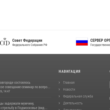
ет Федерации
СЕРВЕР ОРГАНОВ
рального Собрания РФ
Государственной власти РФ
И
НАВИГАЦИЯ
овгороде состоялось
Главная
ое совещание-семинар по вопро...
Новости
26, 14:47
Федеральная служба
Деятельность
цы задержали мужчину,
стрельбу в Подмосковье (вид...