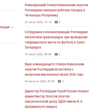
Командующий Северо-Кавказским округом
06 августа 2026, 13:24
Росгвардии совершил рабочую поездку в
Росгвардейцы задержали мужчину,
Чеченскую Республику
открывшего стрельбу в Подмосковье (видео)
23 июля 2026, 16:10
6
ующая →
06 августа 2026, 12:35
1
Сотрудники и военнослужащие Росгвардии
Росгвардейцы провели выставку вооружения
обеспечили правопорядок при проведении
для участников сбора «Гвардеец» в Пензе
товарищеского матча по футболу в Санкт-
(видео)
Петербурге
06 августа 2026, 12:00
2
1
13 июля 2026, 08:08
2
В Курске росгвардейцы приняли участие в
Врио командующего Северо-Кавказским
митинге, посвященном второй годовщине
округом Росгвардии встретился с
вторжения ВСУ на территорию области
выпускниками военных вузов 2026 года
06 августа 2026, 11:56
4
04 августа 2026, 05:00
2
В Санкт-Петербурге наряд Росгвардии
Директор Росгвардии Герой России генерал
задержал правонарушителя, угрожавшего
армии Виктор Золотов посетил
подростку травматическим пистолетом
кинологический центр ОДОН имени Ф.Э.
Дзержинского (видео)
06 августа 2026, 11:33
1