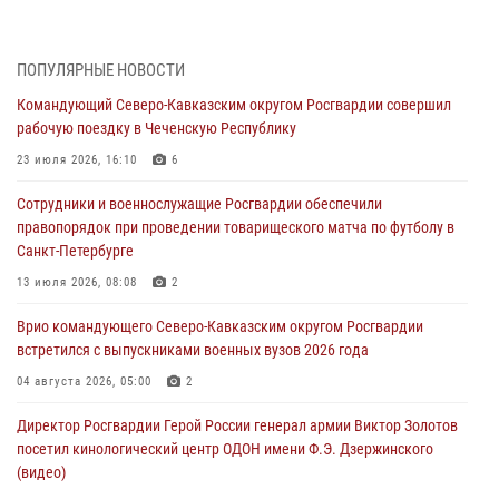
Кузнецова
07 августа 2026, 12:00
4
ПОПУЛЯРНЫЕ НОВОСТИ
Ветеран войск правопорядка генерал-майор Иван Пияшев – герой
Командующий Северо-Кавказским округом Росгвардии совершил
выпуска «Легенды армии с Александром Маршалом»
рабочую поездку в Чеченскую Республику
07 августа 2026, 12:00
23 июля 2026, 16:10
6
Росгвардейцы пресекли попытку руферов подняться на крышу
Сотрудники и военнослужащие Росгвардии обеспечили
Смольного собора в Санкт-Петербурге (видео)
правопорядок при проведении товарищеского матча по футболу в
07 августа 2026, 11:34
3
1
Санкт-Петербурге
В Курске росгвардейцы провели занятие по основам
13 июля 2026, 08:08
2
взрывобезопасности
Врио командующего Северо-Кавказским округом Росгвардии
07 августа 2026, 11:33
встретился с выпускниками военных вузов 2026 года
Рэпер ST посетил раненых росгвардейцев в Главном военном
04 августа 2026, 05:00
2
клиническом госпитале ведомства
Директор Росгвардии Герой России генерал армии Виктор Золотов
07 августа 2026, 11:18
2
посетил кинологический центр ОДОН имени Ф.Э. Дзержинского
(видео)