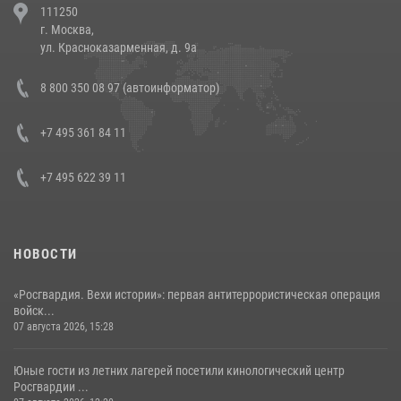
111250
напавших на бригаду скорой помощи (видео)
г. Москва,
14 июля 2026, 12:20
1
ул. Красноказарменная, д. 9а
В Росгвардии прошла военно-научная конференция по обобщению
8 800 350 08 97 (автоинформатор)
боевого опыта
08 июля 2026, 07:01
+7 495 361 84 11
+7 495 622 39 11
НОВОСТИ
«Росгвардия. Вехи истории»: первая антитеррористическая операция
войск...
07 августа 2026, 15:28
Юные гости из летних лагерей посетили кинологический центр
Росгвардии ...