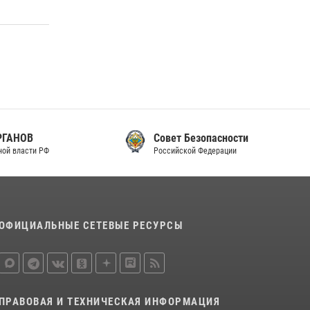
законодательства (видео)
30 июля 2026, 08:00
1
В Челябинске росгвардейцы задержали
злоумышленников, напавших на бригаду
скорой помощи (видео)
14 июля 2026, 12:20
1
В Росгвардии прошла военно-научная
Совет Безопасности
конференция по обобщению боевого опыта
Российской Федерации
08 июля 2026, 07:01
ОФИЦИАЛЬНЫЕ СЕТЕВЫЕ РЕСУРСЫ
ПРАВОВАЯ И ТЕХНИЧЕСКАЯ ИНФОРМАЦИЯ