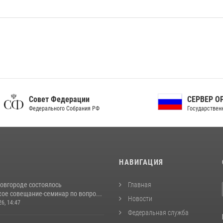
ет Федерации
СЕРВЕР ОРГАНОВ
рального Собрания РФ
Государственной власти РФ
И
НАВИГАЦИЯ
овгороде состоялось
Главная
ое совещание-семинар по вопро...
Новости
26, 14:47
Федеральная служба