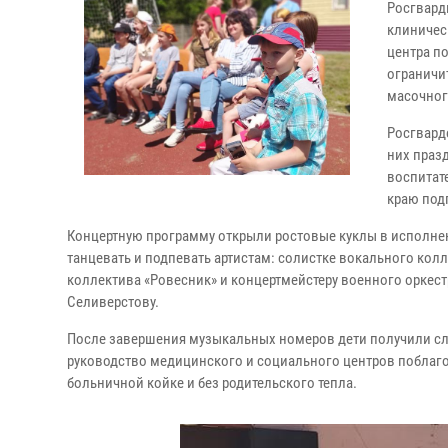
Росгвард
клиничес
центра п
ограничи
масочног
Росгвард
них праз
воспитат
краю под
Концертную программу открыли ростовые куклы в исполнен
танцевать и подпевать артистам: солистке вокального кол
коллектива «Ровесник» и концертмейстеру военного оркес
Селиверстову.
После завершения музыкальных номеров дети получили сл
руководство медицинского и социального центров поблагод
больничной койке и без родительского тепла.