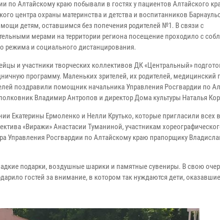
ии по Алтайскому краю побывали в гостях у пациентов Алтайского кр
кого центра охраны материнства и детства и воспитанников Барнауль
омощи детям, оставшимся без попечения родителей №1. В связи с
тельными мерами на территории региона посещение проходило с со
о режима и социального дистанцирования.
ейцы и участники творческих коллективов ДК «Центральный» подгото
дничную программу. Маленьких зрителей, их родителей, медицинский 
елей поздравили помощник начальника Управления Росгвардии по А
полковник Владимир Антропов и директор Дома культуры Наталья Ко
ии Екатерины Ермоленко и Нелли Крутько, которые пригласили всех в
лектива «Виражи» Анастасии Туманиной, участникам хореографическо
тра Управления Росгвардии по Алтайскому краю прапорщику Владисла
адкие подарки, воздушные шарики и памятные сувениры. В свою оче
арило гостей за внимание, в котором так нуждаются дети, оказавшие