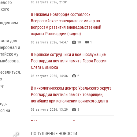
аевого
06 августа 2026, 21:01
ского
В Нижнем Новгороде состоялось
Всероссийское совещание-семинар по
блюдением
вопросам развития вневедомственной
охраны Росгвардии (видео)
вили для
06 августа 2026, 14:47
10
1
персонал и
лтайскому
В Брянске сотрудники и военнослужащие
рыкбасова.
Росгвардии почтили память Героя России
Олега Визнюка
еселиться,
06 августа 2026, 14:36
2
го
ву
В кинологическом центре Уральского округа
Росгвардии почтили память товарищей,
погибших при исполнении воинского долга
редь
ся на
06 августа 2026, 13:29
5
В Центральном округе Росгвардии прошли
мероприятия к 108‑летию генерала армии
ПОПУЛЯРНЫЕ НОВОСТИ
И.К. Яковлева