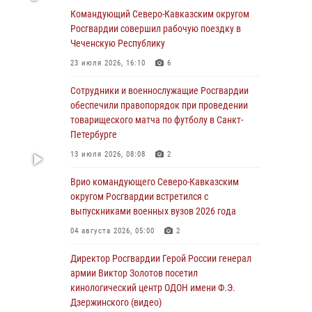
Командующий Северо-Кавказским округом
06 августа 2026, 13:24
Росгвардии совершил рабочую поездку в
Росгвардейцы задержали мужчину,
Чеченскую Республику
открывшего стрельбу в Подмосковье (видео)
23 июля 2026, 16:10
6
06 августа 2026, 12:35
1
Сотрудники и военнослужащие Росгвардии
Росгвардейцы провели выставку вооружения
обеспечили правопорядок при проведении
для участников сбора «Гвардеец» в Пензе
товарищеского матча по футболу в Санкт-
(видео)
Петербурге
06 августа 2026, 12:00
2
1
13 июля 2026, 08:08
2
В Курске росгвардейцы приняли участие в
Врио командующего Северо-Кавказским
митинге, посвященном второй годовщине
округом Росгвардии встретился с
вторжения ВСУ на территорию области
выпускниками военных вузов 2026 года
06 августа 2026, 11:56
4
04 августа 2026, 05:00
2
В Санкт-Петербурге наряд Росгвардии
Директор Росгвардии Герой России генерал
задержал правонарушителя, угрожавшего
армии Виктор Золотов посетил
подростку травматическим пистолетом
кинологический центр ОДОН имени Ф.Э.
Дзержинского (видео)
06 августа 2026, 11:33
1