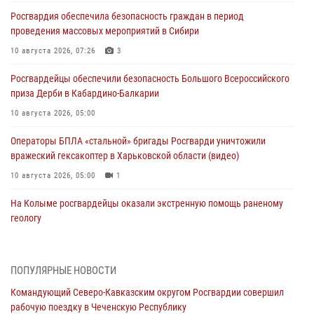
Росгвардия обеспечила безопасность граждан в период
проведения массовых мероприятий в Сибири
10 августа 2026, 07:26
3
Росгвардейцы обеспечили безопасность Большого Всероссийского
приза Дерби в Кабардино-Балкарии
10 августа 2026, 05:00
Операторы БПЛА «стальной» бригады Росгварди уничтожили
вражеский гексакоптер в Харьковской области (видео)
10 августа 2026, 05:00
1
На Колыме росгвардейцы оказали экстренную помощь раненому
геологу
10 августа 2026, 02:25
Генерал-полковник Иван Шмелев поздравил военнослужащих и
ПОПУЛЯРНЫЕ НОВОСТИ
сотрудников подразделений собственной безопасности Росгвардии
Командующий Северо-Кавказским округом Росгвардии совершил
с профессиональным праздником
рабочую поездку в Чеченскую Республику