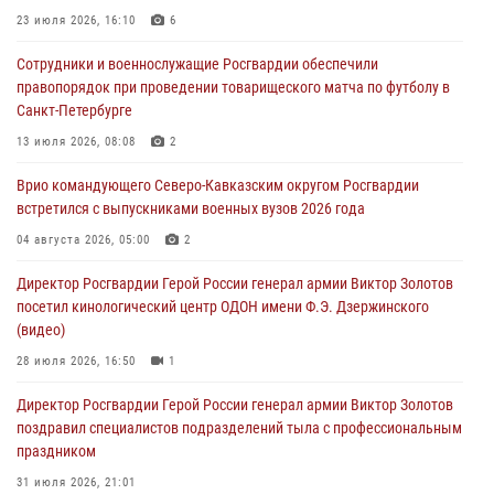
09 августа 2026, 21:01
23 июля 2026, 16:10
6
Росгвардейцы оказали помощь пострадавшей при атаке БПЛА
Сотрудники и военнослужащие Росгвардии обеспечили
жительнице Белгорода
правопорядок при проведении товарищеского матча по футболу в
09 августа 2026, 12:52
2
Санкт-Петербурге
Делегация Росгвардии почтила память защитников Ленинграда
13 июля 2026, 08:08
2
09 августа 2026, 11:12
6
Врио командующего Северо-Кавказским округом Росгвардии
встретился с выпускниками военных вузов 2026 года
«Я расскажу вам о Герое»: подвиг Героя России Сергея Перца
(видео)
04 августа 2026, 05:00
2
09 августа 2026, 11:00
1
Директор Росгвардии Герой России генерал армии Виктор Золотов
посетил кинологический центр ОДОН имени Ф.Э. Дзержинского
(видео)
28 июля 2026, 16:50
1
Директор Росгвардии Герой России генерал армии Виктор Золотов
поздравил специалистов подразделений тыла с профессиональным
праздником
31 июля 2026, 21:01