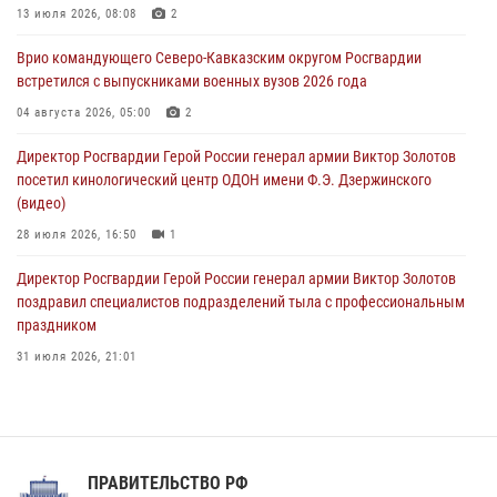
тиражи газет
13 июля 2026, 08:08
2
09 августа 2026, 05:00
Врио командующего Северо-Кавказским округом Росгвардии
встретился с выпускниками военных вузов 2026 года
Всероссийская ведомственная акции «Каникулы с Росгвардией
проходит в Сибири
04 августа 2026, 05:00
2
09 августа 2026, 04:00
5
Директор Росгвардии Герой России генерал армии Виктор Золотов
посетил кинологический центр ОДОН имени Ф.Э. Дзержинского
(видео)
28 июля 2026, 16:50
1
Директор Росгвардии Герой России генерал армии Виктор Золотов
поздравил специалистов подразделений тыла с профессиональным
праздником
31 июля 2026, 21:01
В ОГВ(с) завершилась служебная командировка сотрудников ОМОН
Росгвардии
20 июля 2026, 09:25
3
ПРАВИТЕЛЬСТВО РФ