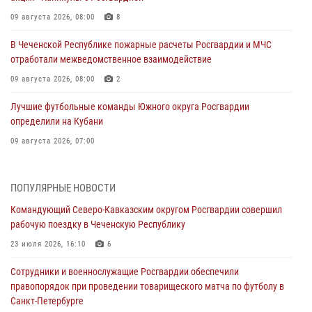
09 августа 2026, 08:00
8
В Чеченской Республике пожарные расчеты Росгвардии и МЧС
отработали межведомственное взаимодействие
09 августа 2026, 08:00
2
Лучшие футбольные команды Южного округа Росгвардии
определили на Кубани
09 августа 2026, 07:00
В Ульяновске росгвардейцы присоединились к донорской акции
(видео)
ПОПУЛЯРНЫЕ НОВОСТИ
09 августа 2026, 06:15
2
1
Командующий Северо-Кавказским округом Росгвардии совершил
рабочую поездку в Чеченскую Республику
Росгвардейцы провели занятие по стрелковой подготовке для
воспитанников Центра детского, юношеского туризма и
23 июля 2026, 16:10
6
краеведения Луганской Народной Республики
Сотрудники и военнослужащие Росгвардии обеспечили
09 августа 2026, 05:00
правопорядок при проведении товарищеского матча по футболу в
Санкт-Петербурге
В регионах Урала бойцам Росгвардии в зону СВО передали свежие