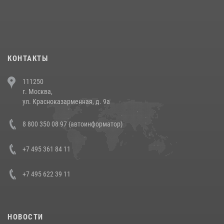
При силовой поддержке СОБР Росгвардии в Иркутской области
повели рейды по соблюдению миграционного законодательства
(видео)
30 июля 2026, 08:00
1
КОНТАКТЫ
В Челябинске росгвардейцы задержали злоумышленников,
111250
напавших на бригаду скорой помощи (видео)
г. Москва,
14 июля 2026, 12:20
1
ул. Красноказарменная, д. 9а
В Росгвардии прошла военно-научная конференция по обобщению
8 800 350 08 97 (автоинформатор)
боевого опыта
08 июля 2026, 07:01
+7 495 361 84 11
+7 495 622 39 11
НОВОСТИ