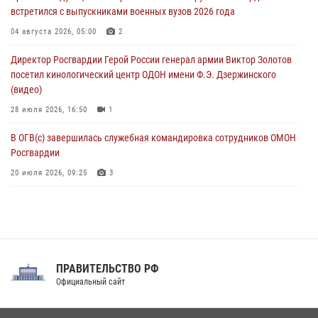
06 августа 2026, 10:30
3
встретился с выпускниками военных вузов 2026 года
Охрану общественного порядка и безопасность на футбольном
04 августа 2026, 05:00
2
матче в Москве обеспечила Росгвардия (видео)
Директор Росгвардии Герой России генерал армии Виктор Золотов
06 августа 2026, 10:13
1
посетил кинологический центр ОДОН имени Ф.Э. Дзержинского
(видео)
28 июля 2026, 16:50
1
В ОГВ(с) завершилась служебная командировка сотрудников ОМОН
Росгвардии
20 июля 2026, 09:25
3
Директор Росгвардии Герой России генерал армии Виктор Золотов
поздравил специалистов подразделений тыла с профессиональным
праздником
31 июля 2026, 21:01
ПРАВИТЕЛЬСТВО РФ
Праздник «Один день с Росгвардией» к 105-летию Центрального
Официальный сайт
округа прошел на Поклонной горе
18 июля 2026, 13:43
15
1