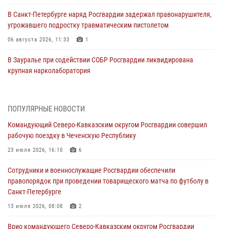
В Санкт-Петербурге наряд Росгвардии задержал правонарушителя,
угрожавшего подростку травматическим пистолетом
06 августа 2026, 11:33
1
В Зауралье при содействии СОБР Росгвардии ликвидирована
крупная нарколаборатория
06 августа 2026, 11:27
В Москве росгвардейцы задержали троих мужчин, устроивших
ПОПУЛЯРНЫЕ НОВОСТИ
пьяный дебош в баре (видео)
Командующий Северо-Кавказским округом Росгвардии совершил
06 августа 2026, 11:20
1
рабочую поездку в Чеченскую Республику
Взрывотехники Росгвардии на Ставрополье обезвредили снаряд
23 июля 2026, 16:10
6
времен Великой Отечественной войны
Сотрудники и военнослужащие Росгвардии обеспечили
06 августа 2026, 11:15
правопорядок при проведении товарищеского матча по футболу в
Санкт-Петербурге
Подвиги героев‑росгвардейцев увековечили в новой музейной
экспозиции белгородского музея‑диорамы «Курская битва.
13 июля 2026, 08:08
2
Белгородское направление»
Врио командующего Северо-Кавказским округом Росгвардии