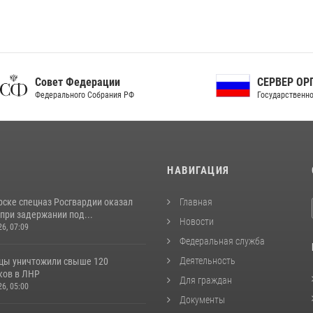
ет Федерации
СЕРВЕР ОРГАНОВ
рального Собрания РФ
Государственной власти РФ
И
НАВИГАЦИЯ
рске спецназ Росгвардии оказал
Главная
при задержании под...
Новости
26, 07:09
Федеральная служба
Деятельность
цы уничтожили свыше 120
ков в ЛНР
Для граждан
26, 05:00
Документы