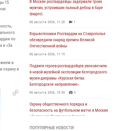
В Москве росгвардейцы задержали троих
ды 15
мужчин, устроивших пьяный дебош в баре
нах
(видео)
06 августа 2026, 11:20
1
ность,
иального
Взрывотехники Росгвардии на Ставрополье
ардии по
обезвредили снаряд времен Великой
а и «За
Отечественной войны
06 августа 2026, 11:15
ужием и
Подвиги героев‑росгвардейцев увековечили
и охрану и
в новой музейной экспозиции белгородского
музея‑диорамы «Курская битва.
Белгородское направление»
06 августа 2026, 10:30
3
Охрану общественного порядка и
безопасность на футбольном матче в Москве
обеспечила Росгвардия (видео)
06 августа 2026, 10:13
1
ПОПУЛЯРНЫЕ НОВОСТИ