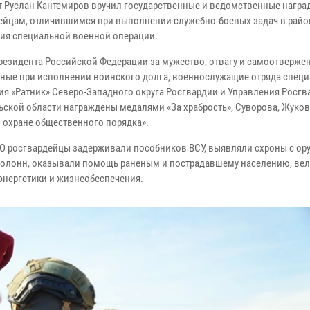
т Руслан Кантемиров вручил государственные и ведомственные награ
ейцам, отличившимся при выполнении служебно-боевых задач в райо
ия специальной военной операции.
резидента Российской Федерации за мужество, отвагу и самоотвержен
ные при исполнении воинского долга, военнослужащие отряда спец
ия «Ратник» Северо-Западного округа Росгвардии и Управления Росгв
ьской области награждены медалями «За храбрость», Суворова, Жуков
в охране общественного порядка».
ВО росгвардейцы задерживали пособников ВСУ, выявляли схроны с ор
колонн, оказывали помощь раненым и пострадавшему населению, вел
энергетики и жизнеобеспечения.