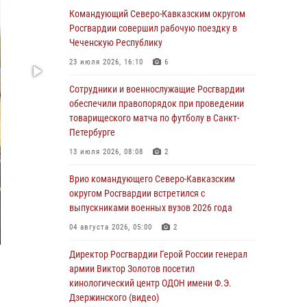
Подозреваемые в незаконном обороте
Командующий Северо-Кавказским округом
запрещенных веществ задержаны в
Росгвардии совершил рабочую поездку в
Дагестане при силовой поддержке
Чеченскую Республику
Росгвардии
23 июля 2026, 16:10
6
06 августа 2026, 09:00
Сотрудники и военнослужащие Росгвардии
В Югре при силовой поддержке ОМОН
обеспечили правопорядок при проведении
Росгвардии задержаны подозреваемые в
товарищеского матча по футболу в Санкт-
страховом мошенничестве
Петербурге
06 августа 2026, 08:56
2
1
13 июля 2026, 08:08
2
Офицер СОБР Росгвардии выступил на
Врио командующего Северо-Кавказским
окружном юнармейском форуме в Астрахани
округом Росгвардии встретился с
выпускниками военных вузов 2026 года
06 августа 2026, 08:27
3
04 августа 2026, 05:00
2
Росгвардейцы задержали стрелявшего из
пускового устройства рядом с жилыми
Директор Росгвардии Герой России генерал
домами в центре Санкт-Петербурга (видео)
армии Виктор Золотов посетил
кинологический центр ОДОН имени Ф.Э.
06 августа 2026, 08:18
3
1
Дзержинского (видео)