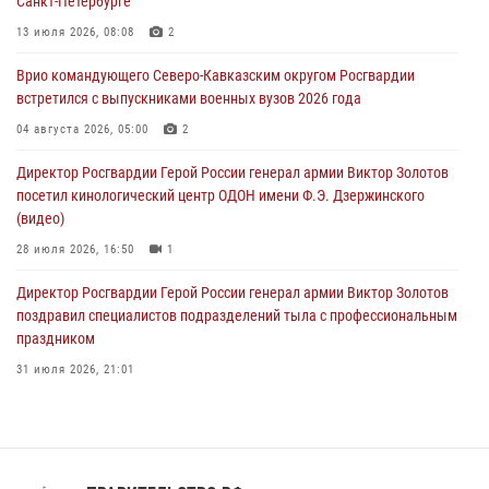
Санкт-Петербурге
Лучшие футбольные команды Южного округа Росгвардии
определили на Кубани
13 июля 2026, 08:08
2
09 августа 2026, 07:00
Врио командующего Северо-Кавказским округом Росгвардии
встретился с выпускниками военных вузов 2026 года
В Кузбассе росгвардейцы помогли вернуть горожанке пропавшую
мать
04 августа 2026, 05:00
2
09 августа 2026, 07:00
Директор Росгвардии Герой России генерал армии Виктор Золотов
посетил кинологический центр ОДОН имени Ф.Э. Дзержинского
(видео)
28 июля 2026, 16:50
1
Директор Росгвардии Герой России генерал армии Виктор Золотов
поздравил специалистов подразделений тыла с профессиональным
праздником
31 июля 2026, 21:01
В ОГВ(с) завершилась служебная командировка сотрудников ОМОН
Росгвардии
20 июля 2026, 09:25
3