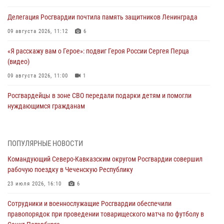
Делегация Росгвардии почтила память защитников Ленинграда
09 августа 2026, 11:12
6
«Я расскажу вам о Герое»: подвиг Героя России Сергея Перца
(видео)
09 августа 2026, 11:00
1
Росгвардейцы в зоне СВО передали подарки детям и помогли
нуждающимся гражданам
09 августа 2026, 09:00
В Чеченской Республике пожарные расчеты Росгвардии и МЧС
ПОПУЛЯРНЫЕ НОВОСТИ
отработали межведомственное взаимодействие
Командующий Северо-Кавказским округом Росгвардии совершил
09 августа 2026, 08:00
2
рабочую поездку в Чеченскую Республику
В Центральных регионах России продолжается ведомственная
23 июля 2026, 16:10
6
акция «Каникулы с Росгвардией»
Сотрудники и военнослужащие Росгвардии обеспечили
09 августа 2026, 08:00
8
правопорядок при проведении товарищеского матча по футболу в