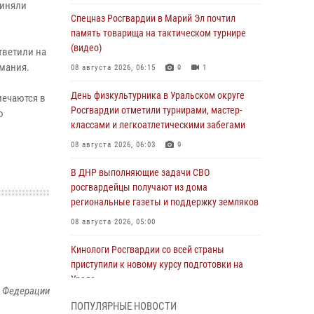
риняли
Спецназ Росгвардии в Марий Эл почтил
память товарища на тактическом турнире
(видео)
тветили на
имания.
08 августа 2026, 06:15
9
1
День физкультурника в Уральском округе
ечаются в
Росгвардии отметили турнирами, мастер-
о
классами и легкоатлетическими забегами
08 августа 2026, 06:03
9
В ДНР выполняющие задачи СВО
росгвардейцы получают из дома
региональные газеты и поддержку земляков
08 августа 2026, 05:00
Кинологи Росгвардии со всей страны
приступили к новому курсу подготовки на
Урале
й Федерации
08 августа 2026, 05:00
3
ПОПУЛЯРНЫЕ НОВОСТИ