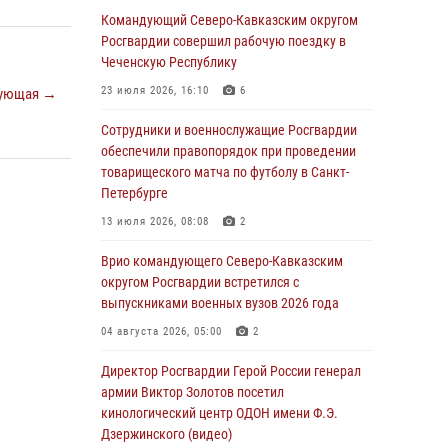
Комплексные проверки безопасности
Командующий Северо-Кавказским округом
объектов образования с участием
Росгвардии совершил рабочую поездку в
Росгвардии продолжаются на Урале
Чеченскую Республику
08 августа 2026, 04:01
5
23 июля 2026, 16:10
6
ующая →
В Сибирском округе Росгвардии состоялись
Сотрудники и военнослужащие Росгвардии
мероприятия, посвященные Дню
обеспечили правопорядок при проведении
физкультурника
товарищеского матча по футболу в Санкт-
Петербурге
08 августа 2026, 04:00
5
13 июля 2026, 08:08
2
На Дальнем Востоке продолжается
всероссийская акция "Каникулы с
Врио командующего Северо-Кавказским
Росгвардией"
округом Росгвардии встретился с
выпускниками военных вузов 2026 года
08 августа 2026, 00:00
3
04 августа 2026, 05:00
2
Заместитель директора Росгвардии генерал-
полковник Владислав Ершов поздравил
Директор Росгвардии Герой России генерал
военнослужащих и сотрудников ведомства с
армии Виктор Золотов посетил
Днем физкультурника
кинологический центр ОДОН имени Ф.Э.
Дзержинского (видео)
07 августа 2026, 21:01