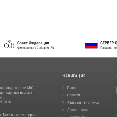
ет Федерации
СЕРВЕР ОРГАНОВ
рального Собрания РФ
Государственной власти РФ
И
НАВИГАЦИЯ
лняющие задачи СВО
Главная
цы получают из дома
Новости
...
26, 05:00
Федеральная служба
Деятельность
. Вехи истории»: первая