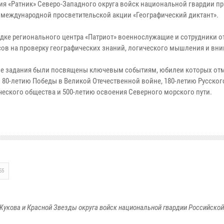
ия «Ратник» Северо-Западного округа войск национальной гвардии п
в международной просветительской акции «Географический диктант».
дке регионального центра «Патриот» военнослужащие и сотрудники о
сов на проверку географических знаний, логического мышления и вн
е задания были посвящены ключевым событиям, юбилеи которых отм
: 80-летию Победы в Великой Отечественной войне, 180-летию Русског
ческого общества и 500-летию освоения Северного морского пути.
55
Жукова и Красной Звезды округа войск национальной гвардии Российско