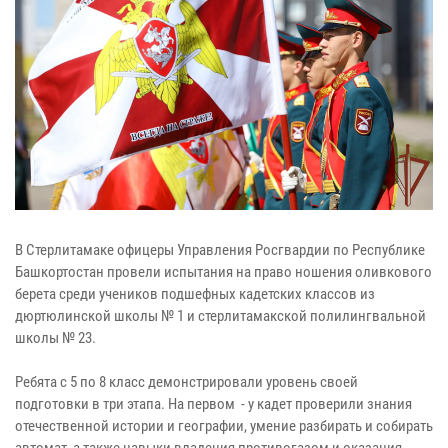
В Стерлитамаке офицеры Управления Росгвардии по Республике
Башкортостан провели испытания на право ношения оливкового
берета среди учеников подшефных кадетских классов из
дюртюлинской школы № 1 и стерлитамакской полилингвальной
школы № 23.
Ребята с 5 по 8 класс демонстрировали уровень своей
подготовки в три этапа. На первом - у кадет проверили знания
отечественной истории и географии, умение разбирать и собирать
автомат, а также навыки владения противогазом и оказания