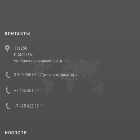
При силовой поддержке СОБР Росгвардии в Иркутской области
повели рейды по соблюдению миграционного законодательства
(видео)
30 июля 2026, 08:00
1
КОНТАКТЫ
В Челябинске росгвардейцы задержали злоумышленников,
111250
напавших на бригаду скорой помощи (видео)
г. Москва,
14 июля 2026, 12:20
1
ул. Красноказарменная, д. 9а
В Росгвардии прошла военно-научная конференция по обобщению
8 800 350 08 97 (автоинформатор)
боевого опыта
08 июля 2026, 07:01
+7 495 361 84 11
+7 495 622 39 11
НОВОСТИ