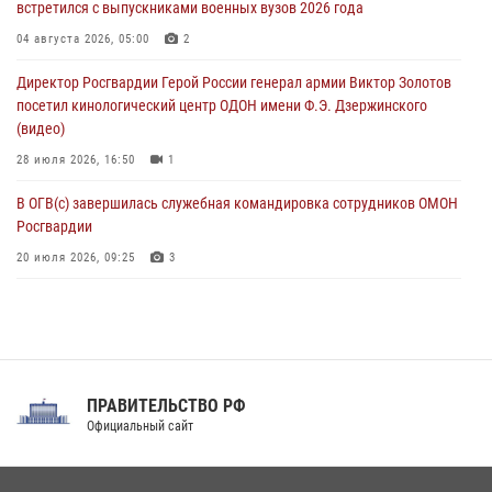
встретился с выпускниками военных вузов 2026 года
Рэпер ST посетил раненых росгвардейцев в Главном военном
04 августа 2026, 05:00
2
клиническом госпитале ведомства
Директор Росгвардии Герой России генерал армии Виктор Золотов
07 августа 2026, 11:18
2
посетил кинологический центр ОДОН имени Ф.Э. Дзержинского
(видео)
28 июля 2026, 16:50
1
В ОГВ(с) завершилась служебная командировка сотрудников ОМОН
Росгвардии
20 июля 2026, 09:25
3
Директор Росгвардии Герой России генерал армии Виктор Золотов
поздравил специалистов подразделений тыла с профессиональным
праздником
31 июля 2026, 21:01
ПРАВИТЕЛЬСТВО РФ
Праздник «Один день с Росгвардией» к 105-летию Центрального
Официальный сайт
округа прошел на Поклонной горе
18 июля 2026, 13:43
15
1