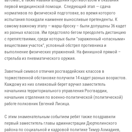
первой медицинской помощи. Следующий этап — сдача
нормативов по физической подготовке, во время которого
испытания покидали наименее выносливые претенденты. К
самому важному этапу — марш-броску – были допущены 36 кадет
из разных классов. Им предстояло бегом преодолеть дистанцию
с препятствиями, среди которых были "зараженный «опасными»
веществами участок", условный обстрел противника и
выполнение физических упражнений. На финишной прямой –
стрельба из пневматического оружия.
Заветный символ отличия росгвардейских классов в
торжественной обстановке получили 14 кадет разных возрастов.
Каждому из них оливковый берет вручил заместитель
начальника территориального управления Росгвардии,
начальник отделения по военно-политической (политической)
работе полковник Евгений Лисица.
С этим знаменательным событием ребят также поздравили
первый заместитель главы администрации Дюртюлинского
района по социальной и кадровой политике Тимур Ахмадиев,