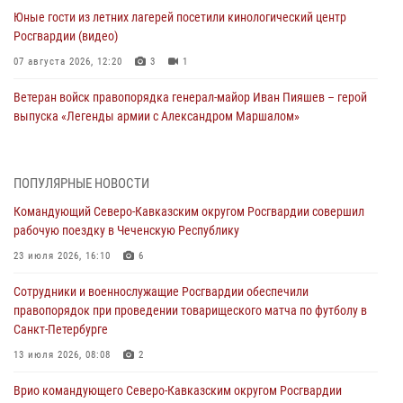
Юные гости из летних лагерей посетили кинологический центр
Росгвардии (видео)
07 августа 2026, 12:20
3
1
Ветеран войск правопорядка генерал-майор Иван Пияшев – герой
выпуска «Легенды армии с Александром Маршалом»
07 августа 2026, 12:00
Представители ФСБ России по Уральскому округу Росгвардии и
ПОПУЛЯРНЫЕ НОВОСТИ
ветераны военной контрразведки почтили память Николая
Командующий Северо-Кавказским округом Росгвардии совершил
Кузнецова
рабочую поездку в Чеченскую Республику
07 августа 2026, 12:00
4
23 июля 2026, 16:10
6
Росгвардейцы пресекли попытку руферов подняться на крышу
Сотрудники и военнослужащие Росгвардии обеспечили
Смольного собора в Санкт-Петербурге (видео)
правопорядок при проведении товарищеского матча по футболу в
07 августа 2026, 11:34
3
1
Санкт-Петербурге
В Курске росгвардейцы провели занятие по основам
13 июля 2026, 08:08
2
взрывобезопасности
Врио командующего Северо-Кавказским округом Росгвардии
07 августа 2026, 11:33