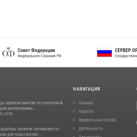
ет Федерации
СЕРВЕР ОРГАНОВ
рального Собрания РФ
Государственной власти РФ
И
НАВИГАЦИЯ
цы провели занятие по стрелковой
Главная
для воспитаннико...
Новости
26, 05:00
Федеральная служба
Деятельность
вардейцы провели тренировку по
вам для юных воспит...