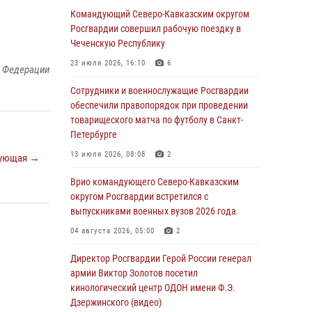
Москве (видео)
Командующий Северо-Кавказским округом
Росгвардии совершил рабочую поездку в
08 августа 2026, 14:10
3
1
Чеченскую Республику
В ЛНР росгвардейцы провели тренировку по
23 июля 2026, 16:10
6
й Федерации
единоборствам для юных воспитанников
спортивной школы
Сотрудники и военнослужащие Росгвардии
обеспечили правопорядок при проведении
08 августа 2026, 13:00
1
товарищеского матча по футболу в Санкт-
Петербурге
Сотрудники Росгвардии присоединились к
утренней разминке у стен музея истории
13 июля 2026, 08:08
2
ующая →
космонавтики в Калуге
Врио командующего Северо-Кавказским
08 августа 2026, 09:29
2
округом Росгвардии встретился с
выпускниками военных вузов 2026 года
В Северо-Западном округе Росгвардии
продолжаются мероприятия в честь юбилея
04 августа 2026, 05:00
2
ведомства
Директор Росгвардии Герой России генерал
08 августа 2026, 09:03
1
армии Виктор Золотов посетил
кинологический центр ОДОН имени Ф.Э.
Росгвардейцы в ЛНР совершенствуют
Дзержинского (видео)
навыки тактической медицины с учетом