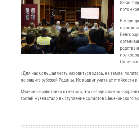
82-ой го
потомков
В меропр
выполняю
Белгород
организа
родствен
полковод
Советско
«Для нас большая честь находиться здесь, на земле, полит
по защите рубежей Родины. Их подвиг учит нас стойкости 
Музейные работники отметили, что сегодня важно сохранит
гостей музея стало выступление солистов Шебекинского м