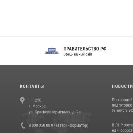
ПРАВИТЕЛЬСТВО РФ
Сов
Официальный сайт
Феде
КОНТАКТЫ
НОВОСТ
Росгвардей
111250
подготовке 
г. Москва,
09 августа 20
ул. Красноказарменная, д. 9а
В ЛНР росг
8 800 350 08 97 (автоинформатор)
единоборст