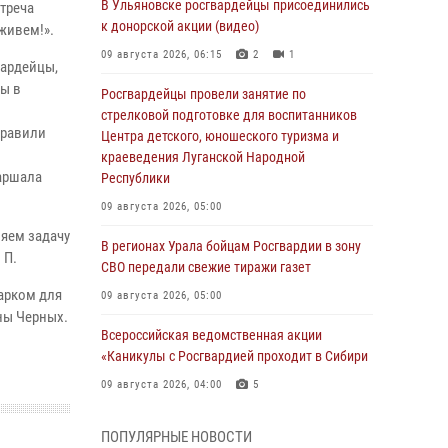
В Ульяновске росгвардейцы присоединились
треча
к донорской акции (видео)
живем!».
09 августа 2026, 06:15
2
1
вардейцы,
ы в
Росгвардейцы провели занятие по
стрелковой подготовке для воспитанников
правили
Центра детского, юношеского туризма и
краеведения Луганской Народной
аршала
Республики
09 августа 2026, 05:00
няем задачу
В регионах Урала бойцам Росгвардии в зону
 П.
СВО передали свежие тиражи газет
арком для
09 августа 2026, 05:00
ны Черных.
Всероссийская ведомственная акции
«Каникулы с Росгвардией проходит в Сибири
09 августа 2026, 04:00
5
Росгвардейцы провели патриотическое
ПОПУЛЯРНЫЕ НОВОСТИ
занятие для детей на Поклонной горе в