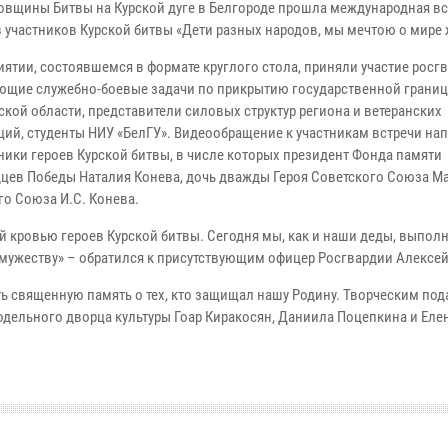
довщины Битвы на Курской дуге в Белгороде прошла международная вс
 участников Курской битвы «Дети разных народов, мы мечтою о мире 
иятии, состоявшемся в формате круглого стола, приняли участие росг
щие служебно-боевые задачи по прикрытию государственной границ
ской области, представители силовых структур региона и ветеранских
ций, студенты НИУ «БелГУ». Видеообращение к участникам встречи на
ники героев Курской битвы, в числе которых президент Фонда памяти
цев Победы Наталия Конева, дочь дважды Героя Советского Союза М
го Союза И.С. Конева.
ой кровью героев Курской битвы. Сегодня мы, как и наши деды, выпол
и мужеству» – обратился к присутствующим офицер Росгвардии Алексей
ь священную память о тех, кто защищал нашу Родину. Творческим под
одельного дворца культуры Гоар Киракосян, Даниила Поцепкина и Еле