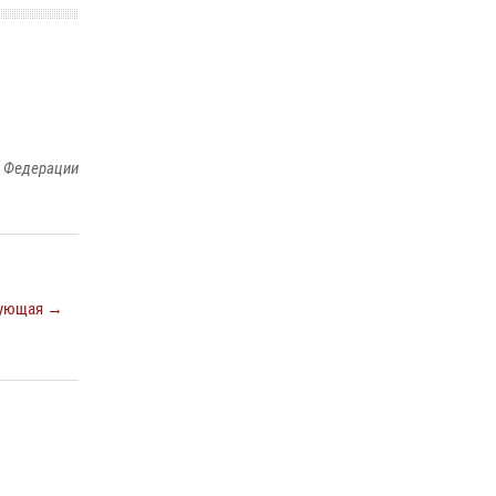
й Федерации
ующая →