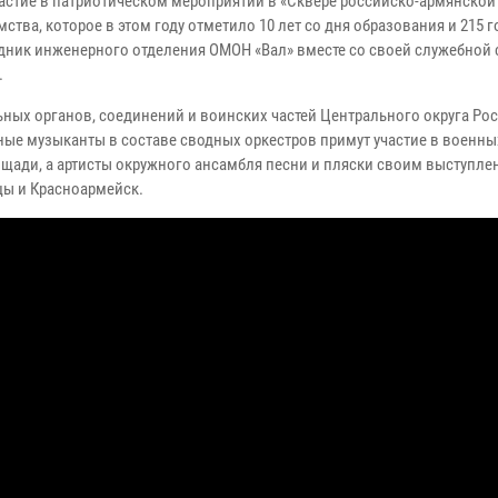
астие в патриотическом мероприятии в «Сквере российско-армянской
тва, которое в этом году отметило 10 лет со дня образования и 215 
удник инженерного отделения ОМОН «Вал» вместе со своей служебной
.
ных органов, соединений и воинских частей Центрального округа Ро
ые музыканты в составе сводных оркестров примут участие в военны
ощади, а артисты окружного ансамбля песни и пляски своим выступл
цы и Красноармейск.