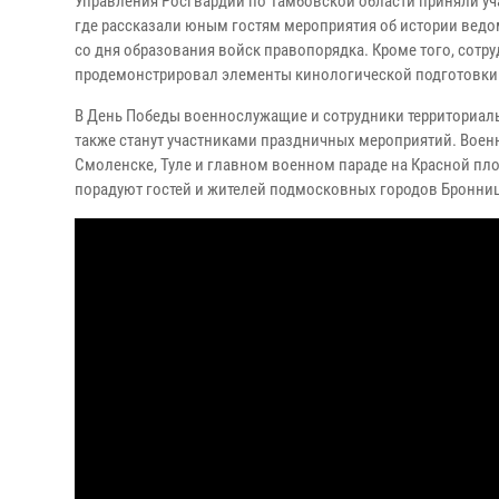
Управления Росгвардии по Тамбовской области приняли уч
где рассказали юным гостям мероприятия об истории ведомс
со дня образования войск правопорядка. Кроме того, сотр
продемонстрировал элементы кинологической подготовки
В День Победы военнослужащие и сотрудники территориаль
также станут участниками праздничных мероприятий. Военн
Смоленске, Туле и главном военном параде на Красной пл
порадуют гостей и жителей подмосковных городов Бронни