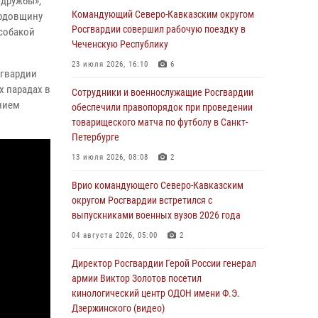
 дружбы»,
Командующий Северо-Кавказским округом
годовщину
Росгвардейцы обеспечили безопасность
Росгвардии совершил рабочую поездку в
 собакой
«Поезда Победы» в Кузбассе
Чеченскую Республику
08 августа 2026, 07:00
23 июля 2026, 16:10
6
сгвардии
х парадах в
В Кабардино-Балкарии сотрудники
Сотрудники и военнослужащие Росгвардии
ением
Росгвардии провели турнир по настольному
обеспечили правопорядок при проведении
теннису ко Дню физкультурника
товарищеского матча по футболу в Санкт-
Петербурге
08 августа 2026, 07:00
13 июля 2026, 08:08
2
В Москве росгвардейцы оказали помощь
медикам и девушке с ограниченными
Врио командующего Северо-Кавказским
возможностями здоровья (видео)
округом Росгвардии встретился с
выпускниками военных вузов 2026 года
08 августа 2026, 06:32
1
04 августа 2026, 05:00
2
Спецназ Росгвардии в Марий Эл почтил
память товарища на тактическом турнире
Директор Росгвардии Герой России генерал
(видео)
армии Виктор Золотов посетил
кинологический центр ОДОН имени Ф.Э.
08 августа 2026, 06:15
9
1
Дзержинского (видео)