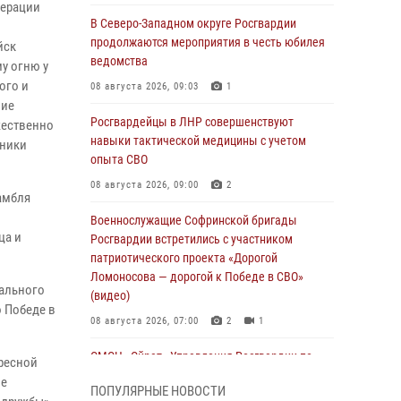
дерации
В Северо-Западном округе Росгвардии
продолжаются мероприятия в честь юбилея
йск
ведомства
у огню у
ого и
08 августа 2026, 09:03
1
ние
Росгвардейцы в ЛНР совершенствуют
жественно
навыки тактической медицины с учетом
тники
опыта СВО
08 августа 2026, 09:00
2
амбля
Военнослужащие Софринской бригады
ца и
Росгвардии встретились с участником
патриотического проекта «Дорогой
Ломоносова — дорогой к Победе в СВО»
рального
(видео)
о Победе в
08 августа 2026, 07:00
2
1
ОМОН «Ойрат» Управления Росгвардии по
ресной
Республике Калмыкия исполнилось 20 лет
ие
ПОПУЛЯРНЫЕ НОВОСТИ
08 августа 2026, 07:00