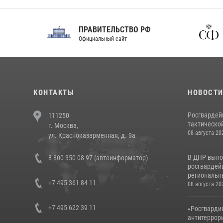
ПРАВИТЕЛЬСТВО РФ
Сов
Официальный сайт
Феде
КОНТАКТЫ
НОВОСТ
Росгвардей
111250
тактической
г. Москва,
08 августа 20
ул. Красноказарменная, д. 9а
В ДНР выпо
8 800 350 08 97 (автоинформатор)
росгвардей
региональны
+7 495 361 84 11
08 августа 20
+7 495 622 39 11
«Росгвардия
антитеррори