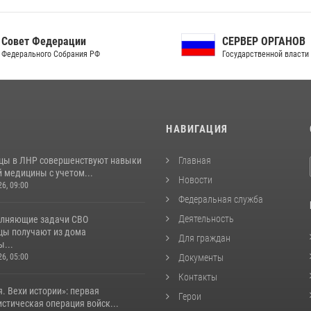
ет Федерации
СЕРВЕР ОРГАНОВ
рального Собрания РФ
Государственной власти РФ
И
НАВИГАЦИЯ
цы в ЛНР совершенствуют навыки
Главная
 медицины с учетом...
Новости
26, 09:00
Федеральная служба
Деятельность
лняющие задачи СВО
цы получают из дома
Для граждан
...
26, 05:00
Документы
Контакты
. Вехи истории»: первая
Герои
стическая операция войск...