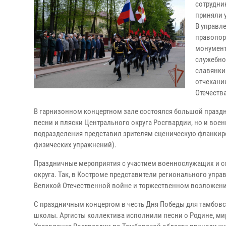
сотрудни
приняли 
В управл
правопор
монумент
служебно
славянки
отчекани
Отечества
В гарнизонном концертном зале состоялся большой праздн
песни и пляски Центрального округа Росгвардии, но и воен
подразделения представил зрителям сценическую фланкиро
физических упражнений).
Праздничные мероприятия с участием военнослужащих и с
округа. Так, в Костроме представители регионального упра
Великой Отечественной войне и торжественном возложени
С праздничным концертом в честь Дня Победы для тамбов
школы. Артисты коллектива исполнили песни о Родине, ми