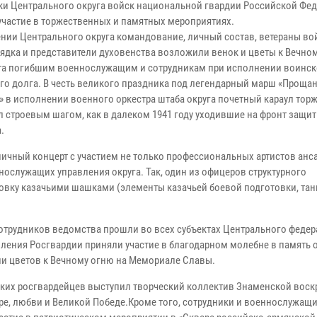
ки Центрального округа войск национальной гвардии Российской Фе
участие в торжественных и памятных мероприятиях.
ении Центрального округа командование, личный состав, ветераны во
ядка и представители духовенства возложили венок и цветы к Вечном
а погибшим военнослужащим и сотрудникам при исполнении воинск
го долга. В честь великого праздника под легендарный марш «Проща
» в исполнении военного оркестра штаба округа почетный караул тор
л строевым шагом, как в далеком 1941 году уходившие на фронт защи
.
ичный концерт с участием не только профессиональных артистов анс
нослужащих управления округа. Так, один из офицеров структурного
вку казачьими шашками (элементы казачьей боевой подготовки, тан
отрудников ведомства прошли во всех субъектах Центрального феде
вления Росгвардии приняли участие в благодарном молебне в память 
и цветов к Вечному огню на Мемориале Славы.
ских росгвардейцев выступил творческий коллектив Знаменской воск
ре, любви и Великой Победе.Кроме того, сотрудники и военнослужащ