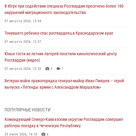
В Югре при содействии спецназа Росгвардии пресечено более 180
нарушений миграционного законодательства
07 августа 2026, 12:54
Тонувшего ребенка спас росгвардеец в Краснодарском крае
07 августа 2026, 12:37
Юные гости из летних лагерей посетили кинологический центр
Росгвардии (видео)
07 августа 2026, 12:20
3
1
Ветеран войск правопорядка генерал-майор Иван Пияшев – герой
выпуска «Легенды армии с Александром Маршалом»
07 августа 2026, 12:00
Представители ФСБ России по Уральскому округу Росгвардии и
ПОПУЛЯРНЫЕ НОВОСТИ
ветераны военной контрразведки почтили память Николая
Командующий Северо-Кавказским округом Росгвардии совершил
Кузнецова
рабочую поездку в Чеченскую Республику
07 августа 2026, 12:00
4
23 июля 2026, 16:10
6