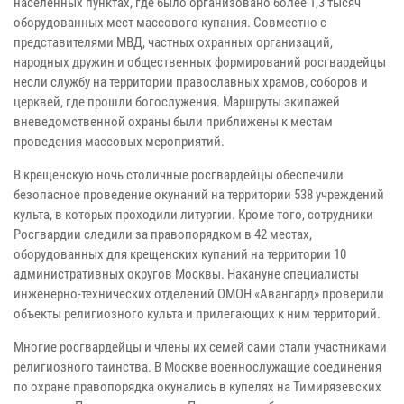
населенных пунктах, где было организовано более 1,3 тысяч
оборудованных мест массового купания. Совместно с
представителями МВД, частных охранных организаций,
народных дружин и общественных формирований росгвардейцы
несли службу на территории православных храмов, соборов и
церквей, где прошли богослужения. Маршруты экипажей
вневедомственной охраны были приближены к местам
проведения массовых мероприятий.
В крещенскую ночь столичные росгвардейцы обеспечили
безопасное проведение окунаний на территории 538 учреждений
культа, в которых проходили литургии. Кроме того, сотрудники
Росгвардии следили за правопорядком в 42 местах,
оборудованных для крещенских купаний на территории 10
административных округов Москвы. Накануне специалисты
инженерно-технических отделений ОМОН «Авангард» проверили
объекты религиозного культа и прилегающих к ним территорий.
Многие росгвардейцы и члены их семей сами стали участниками
религиозного таинства. В Москве военнослужащие соединения
по охране правопорядка окунались в купелях на Тимирязевских