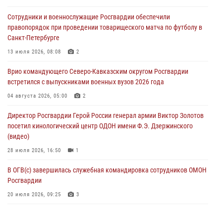
Росгвардейцы пресекли попытку руферов подняться на крышу
Сотрудники и военнослужащие Росгвардии обеспечили
Смольного собора в Санкт-Петербурге (видео)
правопорядок при проведении товарищеского матча по футболу в
07 августа 2026, 11:34
3
1
Санкт-Петербурге
В Курске росгвардейцы провели занятие по основам
13 июля 2026, 08:08
2
взрывобезопасности
Врио командующего Северо-Кавказским округом Росгвардии
07 августа 2026, 11:33
встретился с выпускниками военных вузов 2026 года
Рэпер ST посетил раненых росгвардейцев в Главном военном
04 августа 2026, 05:00
2
клиническом госпитале ведомства
Директор Росгвардии Герой России генерал армии Виктор Золотов
07 августа 2026, 11:18
2
посетил кинологический центр ОДОН имени Ф.Э. Дзержинского
(видео)
28 июля 2026, 16:50
1
В ОГВ(с) завершилась служебная командировка сотрудников ОМОН
Росгвардии
20 июля 2026, 09:25
3
Директор Росгвардии Герой России генерал армии Виктор Золотов