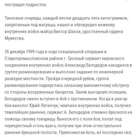
пострадал подросток.
Танковые снаряды, каждый весом двадцать пять килограммов,
запрятанные под матрацы, нашел и обезвредил инженер
внутренних войск майор Виктор Шахов, удостоенный ордена
Мужества.
26 декабря 1999 года в ходе специальной операции в
Старопромысловском районе г. Грозный сержант кировского
соединения внутренних войск Александр Белодедов находился в
группе разминирования и выполнял задание по инженерной
разведке местности. Пройдя очередной рубеж, группа
разминирования подверглась сильному минометному обстрелу
со стороны вооруженных бандитов. Заняв выгодную позицию,
Белодедов смело вступил в бой с противником. Когда в разгар
боя кинолог Юрий Легенчук, чемпион внутренних войск, получил
тяжелейшее ранение, сержант А. Белодедов отважно бросился на
помощь своему товарищу. Вынося его с поля боя, попал под
перекрестный огонь врага, получив при этом огнестрельное
ранение брюшной полости. Превозмогая боль, из последних сил,