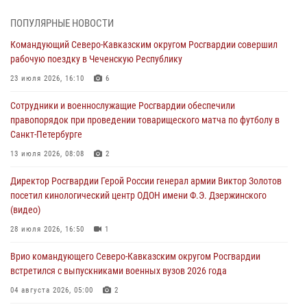
В Удмуртии при силовой поддержке спецназа Росгвардии
ПОПУЛЯРНЫЕ НОВОСТИ
задержаны подозреваемые в мошенничестве под видом оказания
Командующий Северо-Кавказским округом Росгвардии совершил
оздоровительных услуг (видео)
рабочую поездку в Чеченскую Республику
05 августа 2026, 13:20
1
1
23 июля 2026, 16:10
6
В Москве дети сотрудников и военнослужащих Росгвардии
Сотрудники и военнослужащие Росгвардии обеспечили
посетили мастер-класс по художественной гимнастике
правопорядок при проведении товарищеского матча по футболу в
05 августа 2026, 13:00
3
Санкт-Петербурге
Офицеры Росгвардии и ветераны войск правопорядка почтили
13 июля 2026, 08:08
2
память генерала армии Ивана Кирилловича Яковлева
Директор Росгвардии Герой России генерал армии Виктор Золотов
05 августа 2026, 12:40
6
посетил кинологический центр ОДОН имени Ф.Э. Дзержинского
(видео)
Росгвардейцы приняли участие в акции «Волна памяти»,
посвящённой 83‑й годовщине освобождения Белгорода от
28 июля 2026, 16:50
1
немецко‑фашистских захватчиков
Врио командующего Северо-Кавказским округом Росгвардии
05 августа 2026, 12:13
1
встретился с выпускниками военных вузов 2026 года
04 августа 2026, 05:00
2