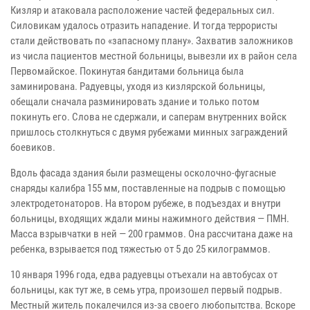
Кизляр и атаковала расположение частей федеральных сил.
Силовикам удалось отразить нападение. И тогда террористы
стали действовать по «запасному плану». Захватив заложников
из числа пациентов местной больницы, вывезли их в район села
Первомайское. Покинутая бандитами больница была
заминирована. Радуевцы, уходя из кизлярской больницы,
обещали сначала разминировать здание и только потом
покинуть его. Слова не сдержали, и саперам внутренних войск
пришлось столкнуться с двумя рубежами минных заграждений
боевиков.
Вдоль фасада здания были размещены осколочно-фугасные
снаряды калибра 155 мм, поставленные на подрыв с помощью
электродетонаторов. На втором рубеже, в подъездах и внутри
больницы, входящих ждали мины нажимного действия — ПМН.
Масса взрывчатки в ней — 200 граммов. Она рассчитана даже на
ребенка, взрывается под тяжестью от 5 до 25 килограммов.
10 января 1996 года, едва радуевцы отъехали на автобусах от
больницы, как тут же, в семь утра, произошел первый подрыв.
Местный житель покалечился из-за своего любопытства. Вскоре