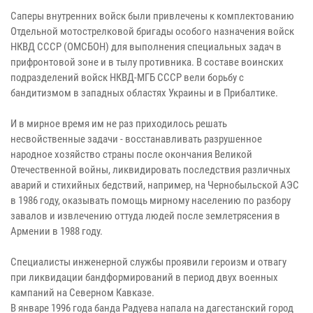
Саперы внутренних войск были привлечены к комплектованию
Отдельной мотострелковой бригады особого назначения войск
НКВД СССР (ОМСБОН) для выполнения специальных задач в
прифронтовой зоне и в тылу противника. В составе воинских
подразделений войск НКВД-МГБ СССР вели борьбу с
бандитизмом в западных областях Украины и в Прибалтике.
И в мирное время им не раз приходилось решать
несвойственные задачи - восстанавливать разрушенное
народное хозяйство страны после окончания Великой
Отечественной войны, ликвидировать последствия различных
аварий и стихийных бедствий, например, на Чернобыльской АЭС
в 1986 году, оказывать помощь мирному населению по разбору
завалов и извлечению оттуда людей после землетрясения в
Армении в 1988 году.
Специалисты инженерной службы проявили героизм и отвагу
при ликвидации бандформирований в период двух военных
кампаний на Северном Кавказе.
В январе 1996 года банда Радуева напала на дагестанский город