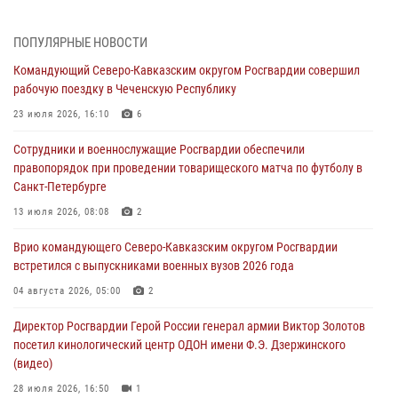
09 августа 2026, 09:00
В Чеченской Республике пожарные расчеты Росгвардии и МЧС
ПОПУЛЯРНЫЕ НОВОСТИ
отработали межведомственное взаимодействие
Командующий Северо-Кавказским округом Росгвардии совершил
09 августа 2026, 08:00
2
рабочую поездку в Чеченскую Республику
В Центральных регионах России продолжается ведомственная
23 июля 2026, 16:10
6
акция «Каникулы с Росгвардией»
Сотрудники и военнослужащие Росгвардии обеспечили
09 августа 2026, 08:00
8
правопорядок при проведении товарищеского матча по футболу в
Санкт-Петербурге
Лучшие футбольные команды Южного округа Росгвардии
определили на Кубани
13 июля 2026, 08:08
2
09 августа 2026, 07:00
Врио командующего Северо-Кавказским округом Росгвардии
встретился с выпускниками военных вузов 2026 года
В Кузбассе росгвардейцы помогли вернуть горожанке пропавшую
мать
04 августа 2026, 05:00
2
09 августа 2026, 07:00
Директор Росгвардии Герой России генерал армии Виктор Золотов
посетил кинологический центр ОДОН имени Ф.Э. Дзержинского
(видео)
28 июля 2026, 16:50
1