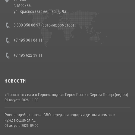
напавших на бригаду скорой помощи (видео)
г. Москва,
14 июля 2026, 12:20
1
ул. Красноказарменная, д. 9а
Состоялась рабочая встреча директора Росгвардии Героя России
8 800 350 08 97 (автоинформатор)
генерала армии Виктора Золотова с заместителем полномочного
представителя Президента Российской Федерации в Северо-
Кавказском федеральном округе Виталием Кузнецовым
+7 495 361 84 11
30 июля 2026, 15:35
4
+7 495 622 39 11
НОВОСТИ
«Я расскажу вам о Герое»: подвиг Героя России Сергея Перца (видео)
09 августа 2026, 11:00
Росгвардейцы в зоне СВО передали подарки детям и помогли
нуждающимся г...
09 августа 2026, 09:00