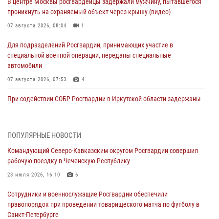
В центре Москвы росгвардейцы задержали мужчину, пытавшегося
проникнуть на охраняемый объект через крышу (видео)
07 августа 2026, 08:04
1
Для подразделений Росгвардии, принимающих участие в
специальной военной операции, переданы специальные
автомобили
07 августа 2026, 07:53
4
При содействии СОБР Росгвардии в Иркутской области задержаны
подозреваемые в коммерческом подкупе (видео)
07 августа 2026, 07:51
1
ПОПУЛЯРНЫЕ НОВОСТИ
Завершился чемпионат Сибирского ордена Жукова округа
Командующий Северо-Кавказским округом Росгвардии совершил
Росгвардии по служебно-боевой стрельбе
рабочую поездку в Чеченскую Республику
07 августа 2026, 07:45
9
23 июля 2026, 16:10
6
Застрявшую в плуге трактора мину уничтожили росгвардейцы на
Сотрудники и военнослужащие Росгвардии обеспечили
Кубани
правопорядок при проведении товарищеского матча по футболу в
07 августа 2026, 06:49
1
Санкт-Петербурге