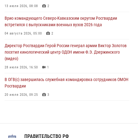
В Саранске росгвардейцы приняли участие в 25‑летии канонизации
13 июля 2026, 08:08
2
святого праведного воина Федора Ушакова (видео)
Врио командующего Северо-Кавказским округом Росгвардии
07 августа 2026, 06:15
7
1
встретился с выпускниками военных вузов 2026 года
Росгвардейцы оказали адресную помощь жителям Луганской
04 августа 2026, 05:00
2
Народной Республики
Директор Росгвардии Герой России генерал армии Виктор Золотов
07 августа 2026, 05:00
посетил кинологический центр ОДОН имени Ф.Э. Дзержинского
(видео)
28 июля 2026, 16:50
1
В ОГВ(с) завершилась служебная командировка сотрудников ОМОН
Росгвардии
20 июля 2026, 09:25
3
Директор Росгвардии Герой России генерал армии Виктор Золотов
поздравил специалистов подразделений тыла с профессиональным
праздником
31 июля 2026, 21:01
ПРАВИТЕЛЬСТВО РФ