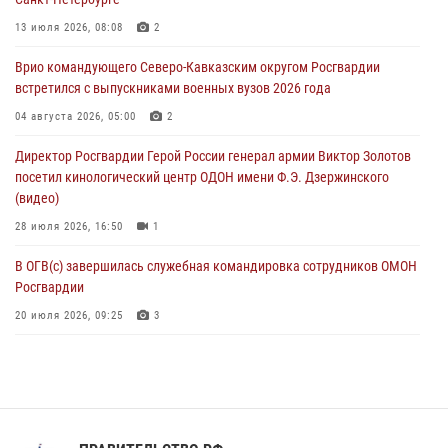
Рэпер ST посетил раненых росгвардейцев в Главном военном
13 июля 2026, 08:08
2
клиническом госпитале ведомства
Врио командующего Северо-Кавказским округом Росгвардии
07 августа 2026, 11:18
2
встретился с выпускниками военных вузов 2026 года
Патриотическая акция «Каникулы с Росгвардией» прошла в
04 августа 2026, 05:00
2
Воронеже
Директор Росгвардии Герой России генерал армии Виктор Золотов
07 августа 2026, 11:00
2
посетил кинологический центр ОДОН имени Ф.Э. Дзержинского
(видео)
28 июля 2026, 16:50
1
В ОГВ(с) завершилась служебная командировка сотрудников ОМОН
Росгвардии
20 июля 2026, 09:25
3
Директор Росгвардии Герой России генерал армии Виктор Золотов
поздравил специалистов подразделений тыла с профессиональным
праздником
31 июля 2026, 21:01