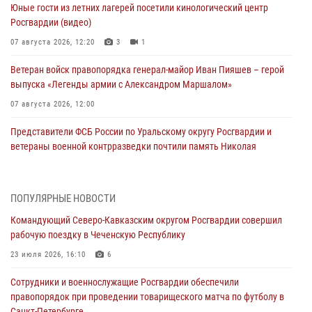
Юные гости из летних лагерей посетили кинологический центр
Росгвардии (видео)
07 августа 2026, 12:20
3
1
Ветеран войск правопорядка генерал-майор Иван Пияшев – герой
выпуска «Легенды армии с Александром Маршалом»
07 августа 2026, 12:00
Представители ФСБ России по Уральскому округу Росгвардии и
ветераны военной контрразведки почтили память Николая
Кузнецова
07 августа 2026, 12:00
4
ПОПУЛЯРНЫЕ НОВОСТИ
Росгвардейцы пресекли попытку руферов подняться на крышу
Командующий Северо-Кавказским округом Росгвардии совершил
Смольного собора в Санкт-Петербурге (видео)
рабочую поездку в Чеченскую Республику
07 августа 2026, 11:34
3
1
23 июля 2026, 16:10
6
В Курске росгвардейцы провели занятие по основам
Сотрудники и военнослужащие Росгвардии обеспечили
взрывобезопасности
правопорядок при проведении товарищеского матча по футболу в
07 августа 2026, 11:33
Санкт-Петербурге