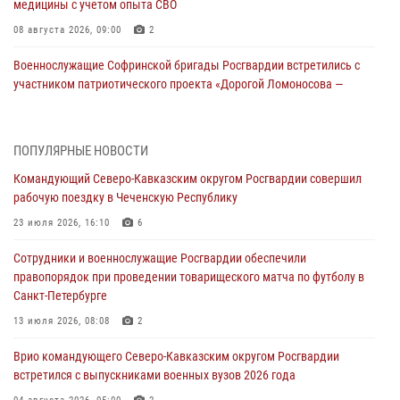
медицины с учетом опыта СВО
08 августа 2026, 09:00
2
Военнослужащие Софринской бригады Росгвардии встретились с
участником патриотического проекта «Дорогой Ломоносова —
дорогой к Победе в СВО» (видео)
08 августа 2026, 07:00
2
1
ПОПУЛЯРНЫЕ НОВОСТИ
Росгвардейцы обеспечили безопасность «Поезда Победы» в
Командующий Северо-Кавказским округом Росгвардии совершил
Кузбассе
рабочую поездку в Чеченскую Республику
08 августа 2026, 07:00
23 июля 2026, 16:10
6
ОМОН «Ойрат» Управления Росгвардии по Республике Калмыкия
Сотрудники и военнослужащие Росгвардии обеспечили
исполнилось 20 лет
правопорядок при проведении товарищеского матча по футболу в
08 августа 2026, 07:00
Санкт-Петербурге
В Кабардино-Балкарии сотрудники Росгвардии провели турнир по
13 июля 2026, 08:08
2
настольному теннису ко Дню физкультурника
Врио командующего Северо-Кавказским округом Росгвардии
08 августа 2026, 07:00
встретился с выпускниками военных вузов 2026 года