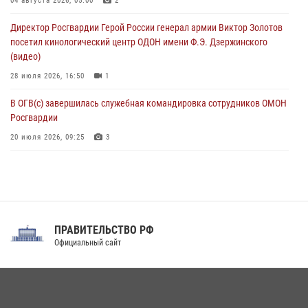
В Москве росгвардейцы оказали помощь медикам и девушке с
04 августа 2026, 05:00
2
ограниченными возможностями здоровья (видео)
Директор Росгвардии Герой России генерал армии Виктор Золотов
08 августа 2026, 06:32
1
посетил кинологический центр ОДОН имени Ф.Э. Дзержинского
(видео)
28 июля 2026, 16:50
1
В ОГВ(с) завершилась служебная командировка сотрудников ОМОН
Росгвардии
20 июля 2026, 09:25
3
Директор Росгвардии Герой России генерал армии Виктор Золотов
поздравил специалистов подразделений тыла с профессиональным
праздником
31 июля 2026, 21:01
ПРАВИТЕЛЬСТВО РФ
Праздник «Один день с Росгвардией» к 105-летию Центрального
Официальный сайт
округа прошел на Поклонной горе
18 июля 2026, 13:43
15
1
При силовой поддержке СОБР Росгвардии в Иркутской области