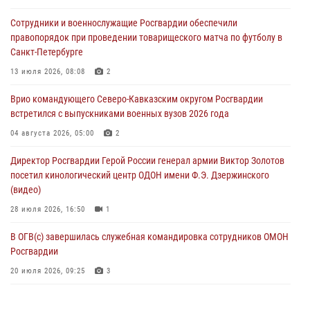
В Кабардино-Балкарии сотрудники Росгвардии провели турнир по
Сотрудники и военнослужащие Росгвардии обеспечили
настольному теннису ко Дню физкультурника
правопорядок при проведении товарищеского матча по футболу в
08 августа 2026, 07:00
Санкт-Петербурге
Росгвардейцы обеспечили безопасность «Поезда Победы» в
13 июля 2026, 08:08
2
Кузбассе
Врио командующего Северо-Кавказским округом Росгвардии
08 августа 2026, 07:00
встретился с выпускниками военных вузов 2026 года
ОМОН «Ойрат» Управления Росгвардии по Республике Калмыкия
04 августа 2026, 05:00
2
исполнилось 20 лет
Директор Росгвардии Герой России генерал армии Виктор Золотов
08 августа 2026, 07:00
посетил кинологический центр ОДОН имени Ф.Э. Дзержинского
(видео)
28 июля 2026, 16:50
1
В ОГВ(с) завершилась служебная командировка сотрудников ОМОН
Росгвардии
20 июля 2026, 09:25
3
Директор Росгвардии Герой России генерал армии Виктор Золотов