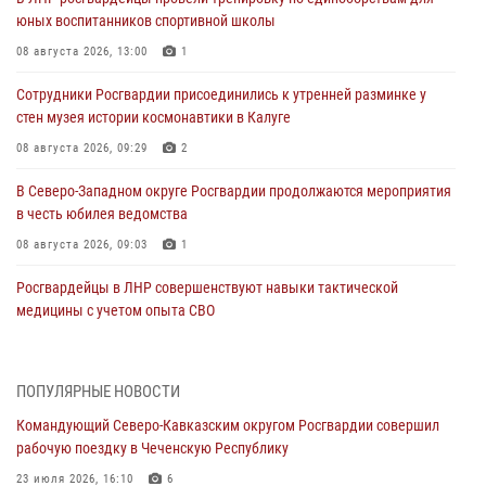
юных воспитанников спортивной школы
08 августа 2026, 13:00
1
Сотрудники Росгвардии присоединились к утренней разминке у
стен музея истории космонавтики в Калуге
08 августа 2026, 09:29
2
В Северо-Западном округе Росгвардии продолжаются мероприятия
в честь юбилея ведомства
08 августа 2026, 09:03
1
Росгвардейцы в ЛНР совершенствуют навыки тактической
медицины с учетом опыта СВО
08 августа 2026, 09:00
2
Военнослужащие Софринской бригады Росгвардии встретились с
ПОПУЛЯРНЫЕ НОВОСТИ
участником патриотического проекта «Дорогой Ломоносова —
Командующий Северо-Кавказским округом Росгвардии совершил
дорогой к Победе в СВО» (видео)
рабочую поездку в Чеченскую Республику
08 августа 2026, 07:00
2
1
23 июля 2026, 16:10
6