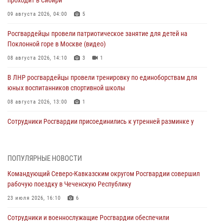
проходит в Сибири
09 августа 2026, 04:00
5
Росгвардейцы провели патриотическое занятие для детей на
Поклонной горе в Москве (видео)
08 августа 2026, 14:10
3
1
В ЛНР росгвардейцы провели тренировку по единоборствам для
юных воспитанников спортивной школы
08 августа 2026, 13:00
1
Сотрудники Росгвардии присоединились к утренней разминке у
стен музея истории космонавтики в Калуге
08 августа 2026, 09:29
2
ПОПУЛЯРНЫЕ НОВОСТИ
В Северо-Западном округе Росгвардии продолжаются мероприятия
Командующий Северо-Кавказским округом Росгвардии совершил
в честь юбилея ведомства
рабочую поездку в Чеченскую Республику
08 августа 2026, 09:03
1
23 июля 2026, 16:10
6
Росгвардейцы в ЛНР совершенствуют навыки тактической
Сотрудники и военнослужащие Росгвардии обеспечили
медицины с учетом опыта СВО