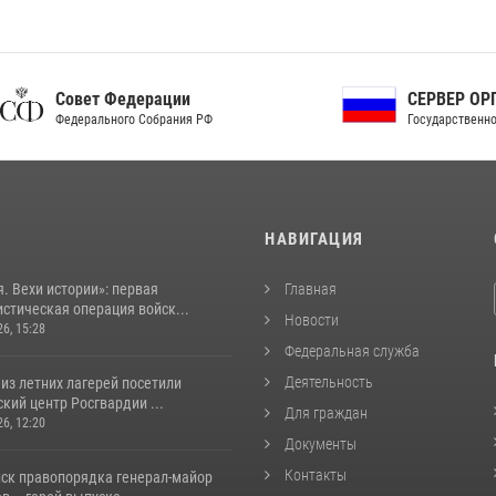
ет Федерации
СЕРВЕР ОРГАНОВ
рального Собрания РФ
Государственной власти РФ
И
НАВИГАЦИЯ
. Вехи истории»: первая
Главная
стическая операция войск...
Новости
26, 15:28
Федеральная служба
Деятельность
из летних лагерей посетили
кий центр Росгвардии ...
Для граждан
26, 12:20
Документы
Контакты
йск правопорядка генерал-майор