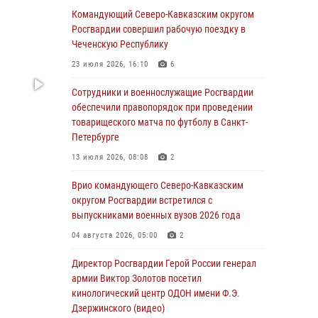
Иван Пияшев – герой выпуска «Легенды
Командующий Северо-Кавказским округом
армии с Александром Маршалом»
Росгвардии совершил рабочую поездку в
Чеченскую Республику
07 августа 2026, 12:00
23 июля 2026, 16:10
6
Представители ФСБ России по Уральскому
округу Росгвардии и ветераны военной
Сотрудники и военнослужащие Росгвардии
контрразведки почтили память Николая
обеспечили правопорядок при проведении
Кузнецова
товарищеского матча по футболу в Санкт-
Петербурге
07 августа 2026, 12:00
4
13 июля 2026, 08:08
2
Росгвардейцы пресекли попытку руферов
подняться на крышу Смольного собора в
Врио командующего Северо-Кавказским
Санкт-Петербурге (видео)
округом Росгвардии встретился с
выпускниками военных вузов 2026 года
07 августа 2026, 11:34
3
1
04 августа 2026, 05:00
2
В Курске росгвардейцы провели занятие по
основам взрывобезопасности
Директор Росгвардии Герой России генерал
армии Виктор Золотов посетил
07 августа 2026, 11:33
кинологический центр ОДОН имени Ф.Э.
Дзержинского (видео)
Рэпер ST посетил раненых росгвардейцев в