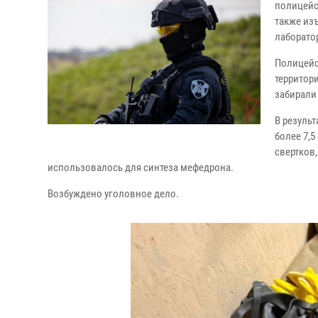
полицейс
также из
лаборато
Полицейс
территори
забирали
В резуль
более 7,
свертков,
использовалось для синтеза мефедрона.
Возбуждено уголовное дело.