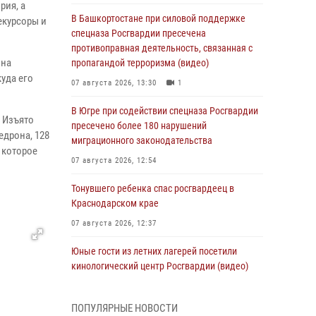
рия, а
В Башкортостане при силовой поддержке
екурсоры и
спецназа Росгвардии пресечена
противоправная деятельность, связанная с
 на
пропагандой терроризма (видео)
куда его
07 августа 2026, 13:30
1
В Югре при содействии спецназа Росгвардии
 Изъято
пресечено более 180 нарушений
едрона, 128
миграционного законодательства
 которое
07 августа 2026, 12:54
Тонувшего ребенка спас росгвардеец в
Краснодарском крае
07 августа 2026, 12:37
Юные гости из летних лагерей посетили
кинологический центр Росгвардии (видео)
07 августа 2026, 12:20
3
1
ПОПУЛЯРНЫЕ НОВОСТИ
Ветеран войск правопорядка генерал-майор