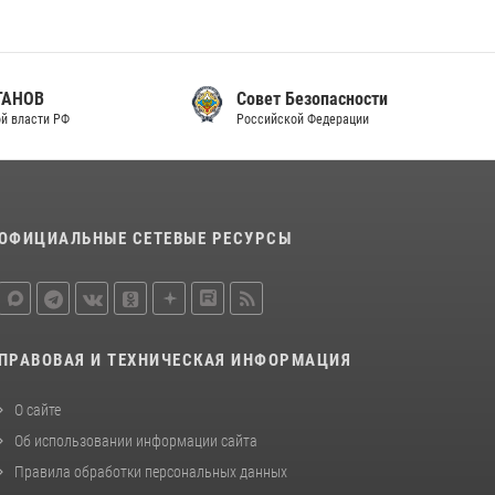
законодательства (видео)
30 июля 2026, 08:00
1
В Челябинске росгвардейцы задержали
Совет Безопасности
злоумышленников, напавших на бригаду
Российской Федерации
скорой помощи (видео)
14 июля 2026, 12:20
1
В Росгвардии прошла военно-научная
ОФИЦИАЛЬНЫЕ СЕТЕВЫЕ РЕСУРСЫ
конференция по обобщению боевого опыта
08 июля 2026, 07:01
ПРАВОВАЯ И ТЕХНИЧЕСКАЯ ИНФОРМАЦИЯ
О сайте
Об использовании информации сайта
Правила обработки персональных данных