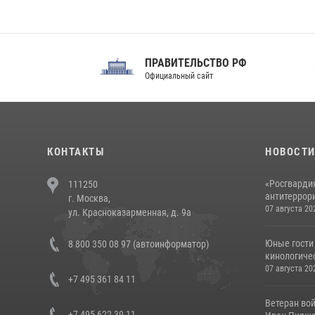
ПРАВИТЕЛЬСТВО РФ
Сов
Официальный сайт
Феде
КОНТАКТЫ
НОВОСТ
«Росгвардия
111250
антитеррори
г. Москва,
07 августа 20
ул. Красноказарменная, д. 9а
Юные гости 
8 800 350 08 97 (автоинформатор)
кинологичес
07 августа 20
+7 495 361 84 11
Ветеран во
+7 495 622 39 11