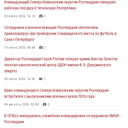
Командующий Северо-Кавказским округом Росгвардии совершил
задержании подозреваемых в причинении имущественного ущерба
рабочую поездку в Чеченскую Республику
05 августа 2026, 13:53
23 июля 2026, 16:10
6
Формулу безопасности показал спецназ Росгвардии юным
Сотрудники и военнослужащие Росгвардии обеспечили
динамовцам Свердловской области
правопорядок при проведении товарищеского матча по футболу в
05 августа 2026, 13:50
4
Санкт-Петербурге
В столице росгвардейцы задержали мужчину, устроившего дебош в
13 июля 2026, 08:08
2
букмекерской конторе (видео)
Директор Росгвардии Герой России генерал армии Виктор Золотов
05 августа 2026, 13:25
1
посетил кинологический центр ОДОН имени Ф.Э. Дзержинского
(видео)
В Удмуртии при силовой поддержке спецназа Росгвардии
задержаны подозреваемые в мошенничестве под видом оказания
28 июля 2026, 16:50
1
оздоровительных услуг (видео)
Врио командующего Северо-Кавказским округом Росгвардии
05 августа 2026, 13:20
1
1
встретился с выпускниками военных вузов 2026 года
04 августа 2026, 05:00
2
В ОГВ(с) завершилась служебная командировка сотрудников ОМОН
Росгвардии