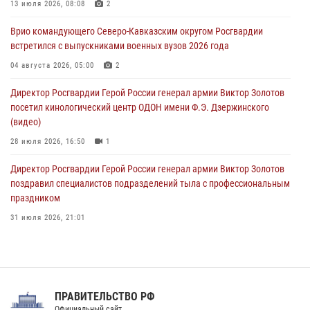
определили на Кубани
13 июля 2026, 08:08
2
09 августа 2026, 07:00
Врио командующего Северо-Кавказским округом Росгвардии
встретился с выпускниками военных вузов 2026 года
В Кузбассе росгвардейцы помогли вернуть горожанке пропавшую
мать
04 августа 2026, 05:00
2
09 августа 2026, 07:00
Директор Росгвардии Герой России генерал армии Виктор Золотов
посетил кинологический центр ОДОН имени Ф.Э. Дзержинского
(видео)
28 июля 2026, 16:50
1
Директор Росгвардии Герой России генерал армии Виктор Золотов
поздравил специалистов подразделений тыла с профессиональным
праздником
31 июля 2026, 21:01
В ОГВ(с) завершилась служебная командировка сотрудников ОМОН
Росгвардии
20 июля 2026, 09:25
3
ПРАВИТЕЛЬСТВО РФ
Праздник «Один день с Росгвардией» к 105-летию Центрального
Официальный сайт