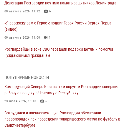
Делегация Росгвардии почтила память защитников Ленинграда
09 августа 2026, 11:12
6
«Я расскажу вам о Герое»: подвиг Героя России Сергея Перца
(видео)
09 августа 2026, 11:00
1
Росгвардейцы в зоне СВО передали подарки детям и помогли
нуждающимся гражданам
09 августа 2026, 09:00
В Чеченской Республике пожарные расчеты Росгвардии и МЧС
ПОПУЛЯРНЫЕ НОВОСТИ
отработали межведомственное взаимодействие
Командующий Северо-Кавказским округом Росгвардии совершил
09 августа 2026, 08:00
2
рабочую поездку в Чеченскую Республику
В Центральных регионах России продолжается ведомственная
23 июля 2026, 16:10
6
акция «Каникулы с Росгвардией»
Сотрудники и военнослужащие Росгвардии обеспечили
09 августа 2026, 08:00
8
правопорядок при проведении товарищеского матча по футболу в
Санкт-Петербурге
Лучшие футбольные команды Южного округа Росгвардии