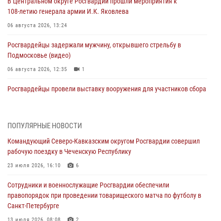
В Центральном округе Росгвардии прошли мероприятия к
108‑летию генерала армии И.К. Яковлева
06 августа 2026, 13:24
Росгвардейцы задержали мужчину, открывшего стрельбу в
Подмосковье (видео)
06 августа 2026, 12:35
1
Росгвардейцы провели выставку вооружения для участников сбора
«Гвардеец» в Пензе (видео)
06 августа 2026, 12:00
2
1
ПОПУЛЯРНЫЕ НОВОСТИ
В Курске росгвардейцы приняли участие в митинге, посвященном
Командующий Северо-Кавказским округом Росгвардии совершил
второй годовщине вторжения ВСУ на территорию области
рабочую поездку в Чеченскую Республику
06 августа 2026, 11:56
4
23 июля 2026, 16:10
6
В Санкт-Петербурге наряд Росгвардии задержал правонарушителя,
Сотрудники и военнослужащие Росгвардии обеспечили
угрожавшего подростку травматическим пистолетом
правопорядок при проведении товарищеского матча по футболу в
06 августа 2026, 11:33
1
Санкт-Петербурге
В Зауралье при содействии СОБР Росгвардии ликвидирована
13 июля 2026, 08:08
2