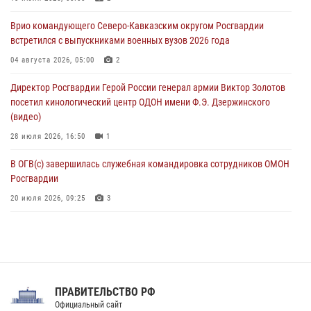
крупная нарколаборатория
Врио командующего Северо-Кавказским округом Росгвардии
06 августа 2026, 11:27
встретился с выпускниками военных вузов 2026 года
В Москве росгвардейцы задержали троих мужчин, устроивших
04 августа 2026, 05:00
2
пьяный дебош в баре (видео)
Директор Росгвардии Герой России генерал армии Виктор Золотов
06 августа 2026, 11:20
1
посетил кинологический центр ОДОН имени Ф.Э. Дзержинского
(видео)
28 июля 2026, 16:50
1
В ОГВ(с) завершилась служебная командировка сотрудников ОМОН
Росгвардии
20 июля 2026, 09:25
3
Директор Росгвардии Герой России генерал армии Виктор Золотов
поздравил специалистов подразделений тыла с профессиональным
праздником
31 июля 2026, 21:01
ПРАВИТЕЛЬСТВО РФ
Праздник «Один день с Росгвардией» к 105-летию Центрального
Официальный сайт