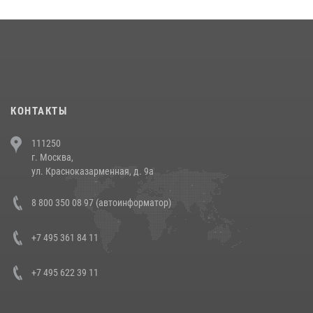
округа прошел на Поклонной горе
18 июля 2026, 13:43
15
1
При силовой поддержке СОБР Росгвардии в Иркутской области
повели рейды по соблюдению миграционного законодательства
(видео)
30 июля 2026, 08:00
1
КОНТАКТЫ
В Челябинске росгвардейцы задержали злоумышленников,
111250
напавших на бригаду скорой помощи (видео)
г. Москва,
14 июля 2026, 12:20
1
ул. Красноказарменная, д. 9а
В Росгвардии прошла военно-научная конференция по обобщению
8 800 350 08 97 (автоинформатор)
боевого опыта
08 июля 2026, 07:01
+7 495 361 84 11
+7 495 622 39 11