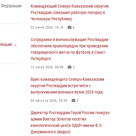
й Федерации
Командующий Северо-Кавказским округом
08 августа 2026, 07:00
2
1
Росгвардии совершил рабочую поездку в
ОМОН «Ойрат» Управления Росгвардии по
Чеченскую Республику
Республике Калмыкия исполнилось 20 лет
23 июля 2026, 16:10
6
08 августа 2026, 07:00
Сотрудники и военнослужащие Росгвардии
ующая →
В Кабардино-Балкарии сотрудники
обеспечили правопорядок при проведении
Росгвардии провели турнир по настольному
товарищеского матча по футболу в Санкт-
теннису ко Дню физкультурника
Петербурге
08 августа 2026, 07:00
13 июля 2026, 08:08
2
Росгвардейцы обеспечили безопасность
Врио командующего Северо-Кавказским
«Поезда Победы» в Кузбассе
округом Росгвардии встретился с
выпускниками военных вузов 2026 года
08 августа 2026, 07:00
04 августа 2026, 05:00
2
В Москве росгвардейцы оказали помощь
медикам и девушке с ограниченными
Директор Росгвардии Герой России генерал
возможностями здоровья (видео)
армии Виктор Золотов посетил
кинологический центр ОДОН имени Ф.Э.
08 августа 2026, 06:32
1
Дзержинского (видео)