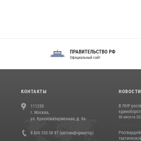
ПРАВИТЕЛЬСТВО РФ
Сов
Официальный сайт
Феде
КОНТАКТЫ
НОВОСТ
В ЛНР росг
111250
единоборст
г. Москва,
08 августа 20
ул. Красноказарменная, д. 9а
Росгвардей
8 800 350 08 97 (автоинформатор)
тактической