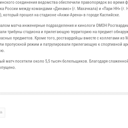
инского соединения ведомства обеспечили правопорядок во время ф
бка России между командами «Динамо» (г. Махачкала) и «Пари НН» (г.
), который прошел на стадионе «Анжи-Арена» в городе Каспийске.
чалом матча инженерные подразделения и кинологи ОМОН Росгварди
али трибуны стадиона и прилегающую территорию на предмет обнару
асных предметов. Кроме того, росгвардейцы вместе с коллегами из 
ли пропускной режим и патрулировали прилегающую к спортивной ар
ию.
ый матч посетили около 5,5 тысяч болельщиков. Благодаря слаженной
опущено.
56