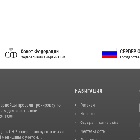
ет Федерации
СЕРВЕР ОРГАНОВ
рального Собрания РФ
Государственной власти РФ
И
НАВИГАЦИЯ
вардейцы провели тренировку по
Главная
вам для юных воспит...
Новости
26, 13:00
Федеральная служба
Деятельность
цы в ЛНР совершенствуют навыки
 медицины с учетом...