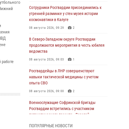
утбольного
Сотрудники Росгвардии присоединились к
 Нижний
утренней разминке у стен музея истории
космонавтики в Калуге
и
08 августа 2026, 09:29
2
жения
МВД
В Северо-Западном округе Росгвардии
ене
продолжаются мероприятия в честь юбилея
ведомства
08 августа 2026, 09:03
1
 работе
Росгвардейцы в ЛНР совершенствуют
навыки тактической медицины с учетом
опыта СВО
08 августа 2026, 09:00
2
Военнослужащие Софринской бригады
Росгвардии встретились с участником
патриотического проекта «Дорогой
Ломоносова — дорогой к Победе в СВО»
ПОПУЛЯРНЫЕ НОВОСТИ
(видео)