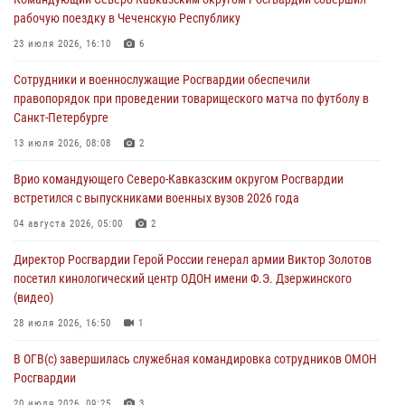
ветераны военной контрразведки почтили память Николая
рабочую поездку в Чеченскую Республику
Кузнецова
23 июля 2026, 16:10
6
07 августа 2026, 12:00
4
Сотрудники и военнослужащие Росгвардии обеспечили
Ветеран войск правопорядка генерал-майор Иван Пияшев – герой
правопорядок при проведении товарищеского матча по футболу в
выпуска «Легенды армии с Александром Маршалом»
Санкт-Петербурге
07 августа 2026, 12:00
13 июля 2026, 08:08
2
Росгвардейцы пресекли попытку руферов подняться на крышу
Врио командующего Северо-Кавказским округом Росгвардии
Смольного собора в Санкт-Петербурге (видео)
встретился с выпускниками военных вузов 2026 года
07 августа 2026, 11:34
3
1
04 августа 2026, 05:00
2
В Курске росгвардейцы провели занятие по основам
Директор Росгвардии Герой России генерал армии Виктор Золотов
взрывобезопасности
посетил кинологический центр ОДОН имени Ф.Э. Дзержинского
07 августа 2026, 11:33
(видео)
28 июля 2026, 16:50
1
В ОГВ(с) завершилась служебная командировка сотрудников ОМОН
Росгвардии
20 июля 2026, 09:25
3