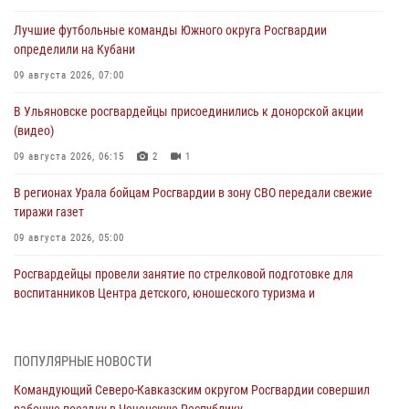
Лучшие футбольные команды Южного округа Росгвардии
определили на Кубани
09 августа 2026, 07:00
В Ульяновске росгвардейцы присоединились к донорской акции
(видео)
09 августа 2026, 06:15
2
1
В регионах Урала бойцам Росгвардии в зону СВО передали свежие
тиражи газет
09 августа 2026, 05:00
Росгвардейцы провели занятие по стрелковой подготовке для
воспитанников Центра детского, юношеского туризма и
краеведения Луганской Народной Республики
09 августа 2026, 05:00
ПОПУЛЯРНЫЕ НОВОСТИ
Всероссийская ведомственная акции «Каникулы с Росгвардией
Командующий Северо-Кавказским округом Росгвардии совершил
проходит в Сибири
рабочую поездку в Чеченскую Республику