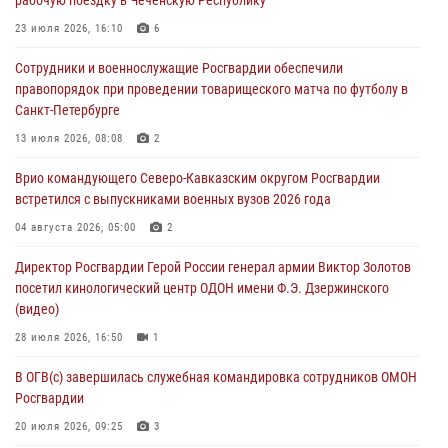
09 августа 2026, 04:00
5
23 июля 2026, 16:10
6
Росгвардейцы провели патриотическое занятие для детей на
Сотрудники и военнослужащие Росгвардии обеспечили
Поклонной горе в Москве (видео)
правопорядок при проведении товарищеского матча по футболу в
08 августа 2026, 14:10
3
1
Санкт-Петербурге
В ЛНР росгвардейцы провели тренировку по единоборствам для
13 июля 2026, 08:08
2
юных воспитанников спортивной школы
Врио командующего Северо-Кавказским округом Росгвардии
08 августа 2026, 13:00
1
встретился с выпускниками военных вузов 2026 года
Сотрудники Росгвардии присоединились к утренней разминке у
04 августа 2026, 05:00
2
стен музея истории космонавтики в Калуге
Директор Росгвардии Герой России генерал армии Виктор Золотов
08 августа 2026, 09:29
2
посетил кинологический центр ОДОН имени Ф.Э. Дзержинского
(видео)
28 июля 2026, 16:50
1
В ОГВ(с) завершилась служебная командировка сотрудников ОМОН
Росгвардии
20 июля 2026, 09:25
3