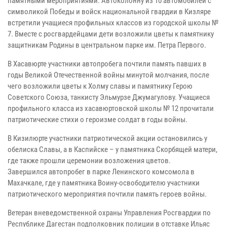
памятными мероприятиями. Автоколонну из 10 автомобилей с
символикой Победы и войск национальной гвардии в Кизляре
встретили учащиеся профильных классов из городской школы №
7. Вместе с росгвардейцами дети возложили цветы к памятнику
защитникам Родины в центральном парке им. Петра Первого.
В Хасавюрте участники автопробега почтили память павших в
годы Великой Отечественной войны минутой молчания, после
чего возложили цветы к Холму славы и памятнику Герою
Советского Союза, танкисту Эльмурзе Джумагулову. Учащиеся
профильного класса из хасавюртовской школы № 12 прочитали
патриотические стихи о героизме солдат в годы войны.
В Кизилюрте участники патриотической акции остановились у
обелиска Славы, а в Каспийске – у памятника Скорбящей матери,
где также прошли церемонии возложения цветов.
Завершился автопробег в парке Ленинского комсомола в
Махачкале, где у памятника Воину-освободителю участники
патриотического мероприятия почтили память героев войны.
Ветеран вневедомственной охраны Управления Росгвардии по
Республике Дагестан подполковник полиции в отставке Ильяс