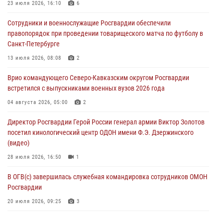
Лучшие футбольные команды Южного округа Росгвардии
23 июля 2026, 16:10
6
определили на Кубани
Сотрудники и военнослужащие Росгвардии обеспечили
09 августа 2026, 07:00
правопорядок при проведении товарищеского матча по футболу в
Санкт-Петербурге
В Ульяновске росгвардейцы присоединились к донорской акции
(видео)
13 июля 2026, 08:08
2
09 августа 2026, 06:15
2
1
Врио командующего Северо-Кавказским округом Росгвардии
встретился с выпускниками военных вузов 2026 года
В регионах Урала бойцам Росгвардии в зону СВО передали свежие
тиражи газет
04 августа 2026, 05:00
2
09 августа 2026, 05:00
Директор Росгвардии Герой России генерал армии Виктор Золотов
посетил кинологический центр ОДОН имени Ф.Э. Дзержинского
(видео)
28 июля 2026, 16:50
1
В ОГВ(с) завершилась служебная командировка сотрудников ОМОН
Росгвардии
20 июля 2026, 09:25
3
Директор Росгвардии Герой России генерал армии Виктор Золотов