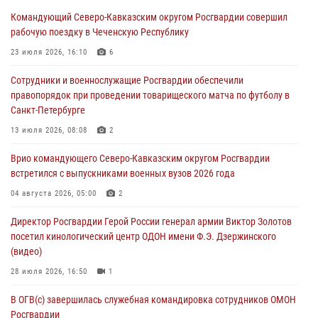
ветераны военной контрразведки почтили память Николая
Командующий Северо-Кавказским округом Росгвардии совершил
Кузнецова
рабочую поездку в Чеченскую Республику
07 августа 2026, 12:00
4
23 июля 2026, 16:10
6
Росгвардейцы пресекли попытку руферов подняться на крышу
Сотрудники и военнослужащие Росгвардии обеспечили
Смольного собора в Санкт-Петербурге (видео)
правопорядок при проведении товарищеского матча по футболу в
07 августа 2026, 11:34
3
1
Санкт-Петербурге
В Курске росгвардейцы провели занятие по основам
13 июля 2026, 08:08
2
взрывобезопасности
Врио командующего Северо-Кавказским округом Росгвардии
07 августа 2026, 11:33
встретился с выпускниками военных вузов 2026 года
Рэпер ST посетил раненых росгвардейцев в Главном военном
04 августа 2026, 05:00
2
клиническом госпитале ведомства
Директор Росгвардии Герой России генерал армии Виктор Золотов
07 августа 2026, 11:18
2
посетил кинологический центр ОДОН имени Ф.Э. Дзержинского
(видео)
28 июля 2026, 16:50
1
В ОГВ(с) завершилась служебная командировка сотрудников ОМОН
Росгвардии