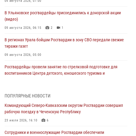
09 августа 2026, 07:00
В Ульяновске росгвардейцы присоединились к донорской акции
(видео)
09 августа 2026, 06:15
2
1
В регионах Урала бойцам Росгвардии в зону СВО передали свежие
тиражи газет
09 августа 2026, 05:00
Росгвардейцы провели занятие по стрелковой подготовке для
воспитанников Центра детского, юношеского туризма и
краеведения Луганской Народной Республики
09 августа 2026, 05:00
ПОПУЛЯРНЫЕ НОВОСТИ
Всероссийская ведомственная акции «Каникулы с Росгвардией
Командующий Северо-Кавказским округом Росгвардии совершил
проходит в Сибири
рабочую поездку в Чеченскую Республику
09 августа 2026, 04:00
5
23 июля 2026, 16:10
6
Росгвардейцы провели патриотическое занятие для детей на
Сотрудники и военнослужащие Росгвардии обеспечили
Поклонной горе в Москве (видео)