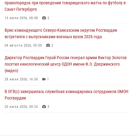
правопорядок при проведении товарищеского матча по футболу в
08 августа 2026, 14:10
3
1
Санкт-Петербурге
В ЛНР росгвардейцы провели тренировку по единоборствам для
13 июля 2026, 08:08
2
юных воспитанников спортивной школы
Врио командующего Северо-Кавказским округом Росгвардии
08 августа 2026, 13:00
1
встретился с выпускниками военных вузов 2026 года
Сотрудники Росгвардии присоединились к утренней разминке у
04 августа 2026, 05:00
2
стен музея истории космонавтики в Калуге
Директор Росгвардии Герой России генерал армии Виктор Золотов
08 августа 2026, 09:29
2
посетил кинологический центр ОДОН имени Ф.Э. Дзержинского
(видео)
28 июля 2026, 16:50
1
В ОГВ(с) завершилась служебная командировка сотрудников ОМОН
Росгвардии
20 июля 2026, 09:25
3
Директор Росгвардии Герой России генерал армии Виктор Золотов
поздравил специалистов подразделений тыла с профессиональным
праздником