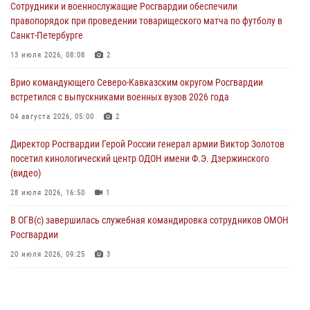
Сотрудники и военнослужащие Росгвардии обеспечили
угрожавшего подростку травматическим пистолетом
правопорядок при проведении товарищеского матча по футболу в
06 августа 2026, 11:33
1
Санкт-Петербурге
В Зауралье при содействии СОБР Росгвардии ликвидирована
13 июля 2026, 08:08
2
крупная нарколаборатория
Врио командующего Северо-Кавказским округом Росгвардии
06 августа 2026, 11:27
встретился с выпускниками военных вузов 2026 года
В Москве росгвардейцы задержали троих мужчин, устроивших
04 августа 2026, 05:00
2
пьяный дебош в баре (видео)
Директор Росгвардии Герой России генерал армии Виктор Золотов
06 августа 2026, 11:20
1
посетил кинологический центр ОДОН имени Ф.Э. Дзержинского
(видео)
28 июля 2026, 16:50
1
В ОГВ(с) завершилась служебная командировка сотрудников ОМОН
Росгвардии
20 июля 2026, 09:25
3
Директор Росгвардии Герой России генерал армии Виктор Золотов
поздравил специалистов подразделений тыла с профессиональным