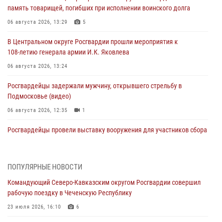
память товарищей, погибших при исполнении воинского долга
06 августа 2026, 13:29
5
В Центральном округе Росгвардии прошли мероприятия к
108‑летию генерала армии И.К. Яковлева
06 августа 2026, 13:24
Росгвардейцы задержали мужчину, открывшего стрельбу в
Подмосковье (видео)
06 августа 2026, 12:35
1
Росгвардейцы провели выставку вооружения для участников сбора
«Гвардеец» в Пензе (видео)
06 августа 2026, 12:00
2
1
ПОПУЛЯРНЫЕ НОВОСТИ
В Курске росгвардейцы приняли участие в митинге, посвященном
Командующий Северо-Кавказским округом Росгвардии совершил
второй годовщине вторжения ВСУ на территорию области
рабочую поездку в Чеченскую Республику
06 августа 2026, 11:56
4
23 июля 2026, 16:10
6
В Санкт-Петербурге наряд Росгвардии задержал правонарушителя,