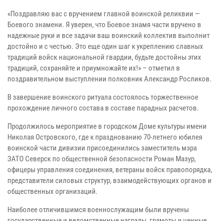
«Поздравляю вас с вручением главной воинской реликвии —
Боевого знамени. Я уверен, что Боевое знамя части вручено в
надежные руки и все задачи ваш воинский коллектив выполнит
достойно и с честью. Это еще один шаг к укреплению славных
традиций войск национальной гвардии, будьте достойны этих
традиций, сохраняйте и приумножайте их!» – отметил в
поздравительном выступлении полковник Александр Росликов.
В завершение воинского ритуала состоялось торжественное
прохождение личного состава в составе парадных расчетов.
Продолжилось мероприятие в городском Доме культуры имени
Николая Островского, где к празднованию 70-летнего юбилея
воинской части дивизии присоединились заместитель мэра
ЗАТО Северск по общественной безопасности Роман Мазур,
офицеры управления соединения, ветераны войск правопорядка,
представители силовых структур, взаимодействующих органов и
общественных организаций.
Наиболее отличившимся военнослужащим были вручены
государственные и ведомственные награды, грамоты и ценные