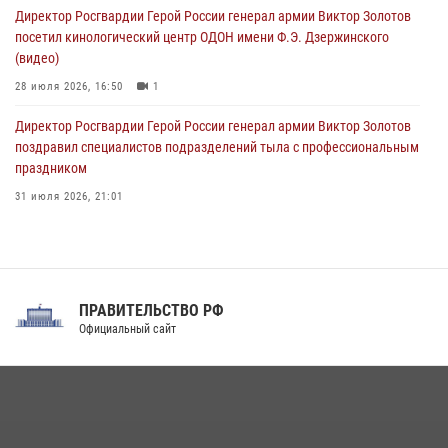
09 августа 2026, 05:00
Директор Росгвардии Герой России генерал армии Виктор Золотов
посетил кинологический центр ОДОН имени Ф.Э. Дзержинского
(видео)
28 июля 2026, 16:50
1
Директор Росгвардии Герой России генерал армии Виктор Золотов
поздравил специалистов подразделений тыла с профессиональным
праздником
31 июля 2026, 21:01
В ОГВ(с) завершилась служебная командировка сотрудников ОМОН
Росгвардии
20 июля 2026, 09:25
3
ПРАВИТЕЛЬСТВО РФ
Праздник «Один день с Росгвардией» к 105-летию Центрального
Официальный сайт
округа прошел на Поклонной горе
18 июля 2026, 13:43
15
1
При силовой поддержке СОБР Росгвардии в Иркутской области
повели рейды по соблюдению миграционного законодательства