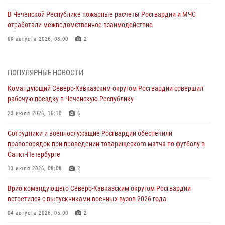
В Чеченской Республике пожарные расчеты Росгвардии и МЧС
отработали межведомственное взаимодействие
09 августа 2026, 08:00
2
Лучшие футбольные команды Южного округа Росгвардии
определили на Кубани
ПОПУЛЯРНЫЕ НОВОСТИ
09 августа 2026, 07:00
Командующий Северо-Кавказским округом Росгвардии совершил
рабочую поездку в Чеченскую Республику
В Ульяновске росгвардейцы присоединились к донорской акции
(видео)
23 июля 2026, 16:10
6
09 августа 2026, 06:15
2
1
Сотрудники и военнослужащие Росгвардии обеспечили
правопорядок при проведении товарищеского матча по футболу в
В регионах Урала бойцам Росгвардии в зону СВО передали свежие
Санкт-Петербурге
тиражи газет
13 июля 2026, 08:08
2
09 августа 2026, 05:00
Врио командующего Северо-Кавказским округом Росгвардии
Росгвардейцы провели занятие по стрелковой подготовке для
встретился с выпускниками военных вузов 2026 года
воспитанников Центра детского, юношеского туризма и
краеведения Луганской Народной Республики
04 августа 2026, 05:00
2