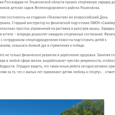
ия Росгвардии по Ульяновской области провел спортивную зарядку д
ников детских садов Железнодорожного района Ульяновска.
тие состоялось на стадионе «Локомотив» во всероссийский День
урника. Старший инструктор по физической подготовке ОМОН «Симбир
несколько простых упражнений на растяжку и разогрев мышц. Зарядк
зя кстати – впереди дошколят ожидали спортивные состязания. Физич
 с сотрудником спецподразделения помогла подготовить детей к
аниям, повысить боевой дух и стремление к победе.
это не только физическое развитие и укрепление здоровья. Занятия с
еде в любой сфере жизни, вырабатывает чувство уверенности, стойко
д бодрости. Отрадно видеть, что такие юные ребята сегодня активно п
лям за то, что с малых лет прививают детям любовь к спорту», - отме