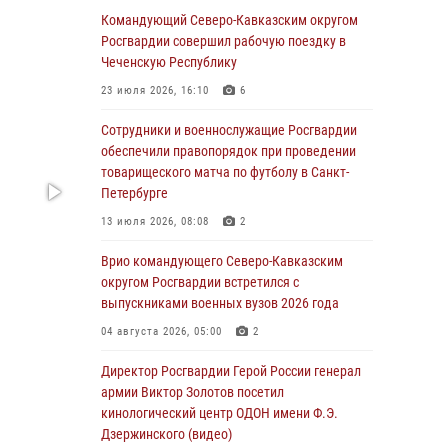
Росгвардейцы обеспечили безопасность
Командующий Северо-Кавказским округом
«Поезда Победы» в Кузбассе
Росгвардии совершил рабочую поездку в
Чеченскую Республику
08 августа 2026, 07:00
23 июля 2026, 16:10
6
Военнослужащие Софринской бригады
Росгвардии встретились с участником
Сотрудники и военнослужащие Росгвардии
патриотического проекта «Дорогой
обеспечили правопорядок при проведении
Ломоносова — дорогой к Победе в СВО»
товарищеского матча по футболу в Санкт-
(видео)
Петербурге
08 августа 2026, 07:00
2
1
13 июля 2026, 08:08
2
В Кабардино-Балкарии сотрудники
Врио командующего Северо-Кавказским
Росгвардии провели турнир по настольному
округом Росгвардии встретился с
теннису ко Дню физкультурника
выпускниками военных вузов 2026 года
08 августа 2026, 07:00
04 августа 2026, 05:00
2
ОМОН «Ойрат» Управления Росгвардии по
Директор Росгвардии Герой России генерал
Республике Калмыкия исполнилось 20 лет
армии Виктор Золотов посетил
кинологический центр ОДОН имени Ф.Э.
08 августа 2026, 07:00
Дзержинского (видео)