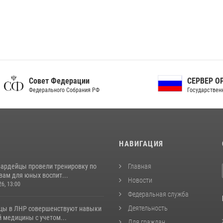
ет Федерации
СЕРВЕР ОРГАНОВ
рального Собрания РФ
Государственной власти РФ
И
НАВИГАЦИЯ
вардейцы провели тренировку по
Главная
вам для юных воспит...
Новости
26, 13:00
Федеральная служба
Деятельность
цы в ЛНР совершенствуют навыки
 медицины с учетом...
Для граждан