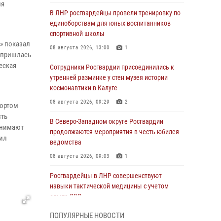
ля
В ЛНР росгвардейцы провели тренировку по
единоборствам для юных воспитанников
спортивной школы
» показал
08 августа 2026, 13:00
1
а пришлась
еская
Сотрудники Росгвардии присоединились к
утренней разминке у стен музея истории
космонавтики в Калуге
08 августа 2026, 09:29
2
портом
сть
В Северо-Западном округе Росгвардии
ринимают
продолжаются мероприятия в честь юбилея
тил
ведомства
08 августа 2026, 09:03
1
Росгвардейцы в ЛНР совершенствуют
навыки тактической медицины с учетом
опыта СВО
08 августа 2026, 09:00
2
ПОПУЛЯРНЫЕ НОВОСТИ