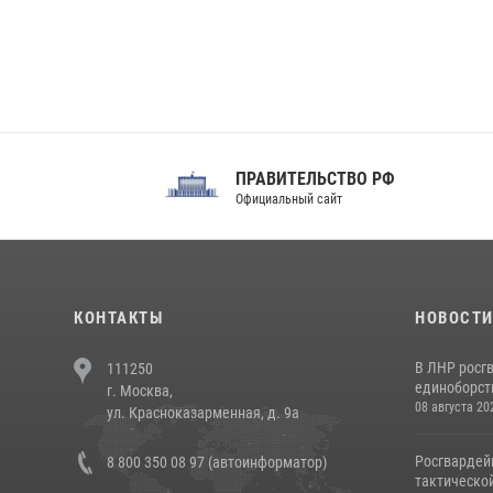
ПРАВИТЕЛЬСТВО РФ
Сов
Официальный сайт
Феде
КОНТАКТЫ
НОВОСТ
В ЛНР росг
111250
единоборст
г. Москва,
08 августа 20
ул. Красноказарменная, д. 9а
Росгвардей
8 800 350 08 97 (автоинформатор)
тактической