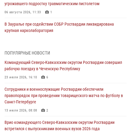
угрожавшего подростку травматическим пистолетом
06 августа 2026, 11:33
1
В Зауралье при содействии СОБР Росгвардии ликвидирована
крупная нарколаборатория
06 августа 2026, 11:27
В Москве росгвардейцы задержали троих мужчин, устроивших
ПОПУЛЯРНЫЕ НОВОСТИ
пьяный дебош в баре (видео)
Командующий Северо-Кавказским округом Росгвардии совершил
06 августа 2026, 11:20
1
рабочую поездку в Чеченскую Республику
Взрывотехники Росгвардии на Ставрополье обезвредили снаряд
23 июля 2026, 16:10
6
времен Великой Отечественной войны
Сотрудники и военнослужащие Росгвардии обеспечили
06 августа 2026, 11:15
правопорядок при проведении товарищеского матча по футболу в
Санкт-Петербурге
Подвиги героев‑росгвардейцев увековечили в новой музейной
экспозиции белгородского музея‑диорамы «Курская битва.
13 июля 2026, 08:08
2
Белгородское направление»
Врио командующего Северо-Кавказским округом Росгвардии
06 августа 2026, 10:30
3
встретился с выпускниками военных вузов 2026 года