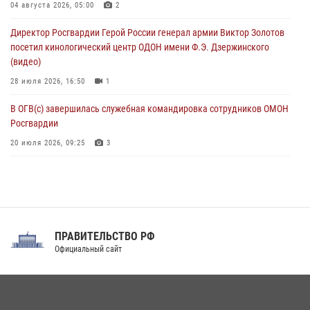
Охрану общественного порядка и безопасность на футбольном
04 августа 2026, 05:00
2
матче в Москве обеспечила Росгвардия (видео)
Директор Росгвардии Герой России генерал армии Виктор Золотов
06 августа 2026, 10:13
1
посетил кинологический центр ОДОН имени Ф.Э. Дзержинского
(видео)
28 июля 2026, 16:50
1
В ОГВ(с) завершилась служебная командировка сотрудников ОМОН
Росгвардии
20 июля 2026, 09:25
3
Директор Росгвардии Герой России генерал армии Виктор Золотов
поздравил специалистов подразделений тыла с профессиональным
праздником
31 июля 2026, 21:01
ПРАВИТЕЛЬСТВО РФ
Праздник «Один день с Росгвардией» к 105-летию Центрального
Официальный сайт
округа прошел на Поклонной горе
18 июля 2026, 13:43
15
1
При силовой поддержке СОБР Росгвардии в Иркутской области