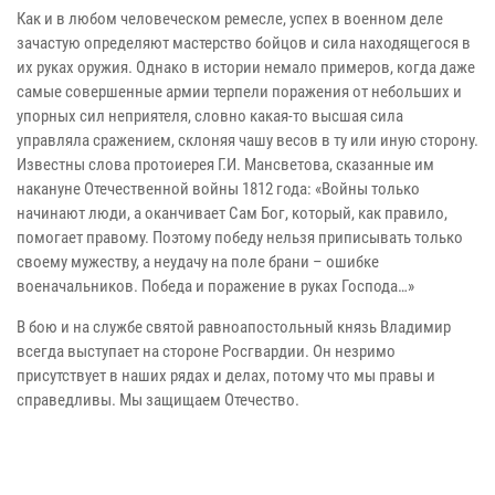
Как и в любом человеческом ремесле, успех в военном деле
зачастую определяют мастерство бойцов и сила находящегося в
их руках оружия. Однако в истории немало примеров, когда даже
самые совершенные армии терпели поражения от небольших и
упорных сил неприятеля, словно какая-то высшая сила
управляла сражением, склоняя чашу весов в ту или иную сторону.
Известны слова протоиерея Г.И. Мансветова, сказанные им
накануне Отечественной войны 1812 года: «Войны только
начинают люди, а оканчивает Сам Бог, который, как правило,
помогает правому. Поэтому победу нельзя приписывать только
своему мужеству, а неудачу на поле брани – ошибке
военачальников. Победа и поражение в руках Господа…»
В бою и на службе святой равноапостольный князь Владимир
всегда выступает на стороне Росгвардии. Он незримо
присутствует в наших рядах и делах, потому что мы правы и
справедливы. Мы защищаем Отечество.