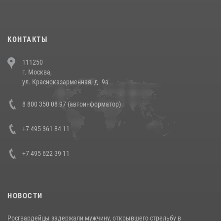
повели рейды по соблюдению миграционного законодательства
(видео)
30 июля 2026, 08:00
1
КОНТАКТЫ
В Челябинске росгвардейцы задержали злоумышленников,
111250
напавших на бригаду скорой помощи (видео)
г. Москва,
14 июля 2026, 12:20
1
ул. Красноказарменная, д. 9а
В Росгвардии прошла военно-научная конференция по обобщению
8 800 350 08 97 (автоинформатор)
боевого опыта
08 июля 2026, 07:01
+7 495 361 84 11
+7 495 622 39 11
НОВОСТИ
Росгвардейцы задержали мужчину, открывшего стрельбу в