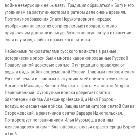
войне неверующих не бывает». Традиция обращаться к Богу и его
угодникам за заступничеством в ратном деле очень древняя.
Поэтому изображения Спаса Нерукотворного нередко
изображали на воротах средневековых городов, словно
придавая им дополнительную, божественную силу в отражении,
если случится, любого вражеского натиска.
Небесными покровителями русского воинства в разные
исторические эпохи были многие канонизированные Русской
Православной церковью святые. Эту традицию продолжают
роды и виды войск современной России. Главным покровителем
Русской земли и главным заступником её воинства считается
Архангел Михаил, а Военно-Морского флота – апостол Андрей
Первозванный. Сухопутные войска оберегает святой
благоверный князь Александр Невский, а Илья Пророк –
воздушно-десантные войска. Защищает авиаторов святой Савва
Сторожевский, а ракетчиков святая Варвара Идиопольская.
Потворствует пограничникам Илья Муромец, а воинам-
железнодорожникам – благоверные князья-страстотерпцы Борис
и Глеб.