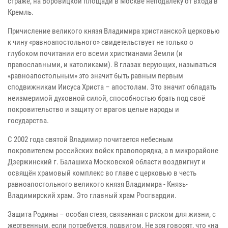
страже, на Боровицкой площади в Москве неподалёку от входа в
Кремль.
Причисление великого князя Владимира христианской церковью
к чину «равноапостольного» свидетельствует не только о
глубоком почитании его всеми христианами Земли (и
православными, и католиками). В глазах верующих, называться
«равноапостольным» это значит быть равным первым
сподвижникам Иисуса Христа – апостолам. Это значит обладать
неизмеримой духовной силой, способностью брать под своё
покровительство и защиту от врагов целые народы и
государства.
С 2002 года святой Владимир почитается небесным
покровителем российских войск правопорядка, а в микрорайоне
Дзержинский г. Балашиха Московской области воздвигнут и
освящён храмовый комплекс во главе с церковью в честь
равноапостольного великого князя Владимира - Князь-
Владимирский храм.
Это главный храм Росгвардии.
Защита Родины – особая стезя, связанная с риском для жизни, с
жертвенным, если потребуется, подвигом. Не зря говорят, что «на