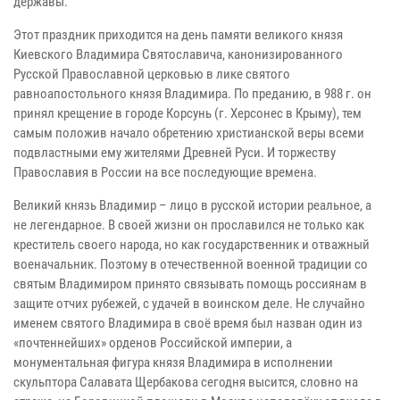
державы.
Этот праздник приходится на день памяти великого князя
Киевского Владимира Святославича, канонизированного
Русской Православной церковью в лике святого
равноапостольного князя Владимира. По преданию, в 988 г. он
принял крещение в городе Корсунь (г. Херсонес в Крыму), тем
самым положив начало обретению христианской веры всеми
подвластными ему жителями Древней Руси. И торжеству
Православия в России на все последующие времена.
Великий князь Владимир – лицо в русской истории реальное, а
не легендарное. В своей жизни он прославился не только как
креститель своего народа, но как государственник и отважный
военачальник. Поэтому в отечественной военной традиции со
святым Владимиром принято связывать помощь россиянам в
защите отчих рубежей, с удачей в воинском деле. Не случайно
именем святого Владимира в своё время был назван один из
«почтеннейших» орденов Российской империи, а
монументальная фигура князя Владимира в исполнении
скульптора Салавата Щербакова сегодня высится, словно на