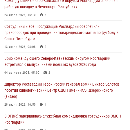
Командующий Северо-Кавказским округом Росгвардии совершил
Росгвардии (видео)
рабочую поездку в Чеченскую Республику
07 августа 2026, 12:20
3
1
23 июля 2026, 16:10
6
Ветеран войск правопорядка генерал-майор Иван Пияшев – герой
Сотрудники и военнослужащие Росгвардии обеспечили
выпуска «Легенды армии с Александром Маршалом»
правопорядок при проведении товарищеского матча по футболу в
07 августа 2026, 12:00
Санкт-Петербурге
Представители ФСБ России по Уральскому округу Росгвардии и
13 июля 2026, 08:08
2
ветераны военной контрразведки почтили память Николая
Врио командующего Северо-Кавказским округом Росгвардии
Кузнецова
встретился с выпускниками военных вузов 2026 года
07 августа 2026, 12:00
4
04 августа 2026, 05:00
2
Росгвардейцы пресекли попытку руферов подняться на крышу
Директор Росгвардии Герой России генерал армии Виктор Золотов
Смольного собора в Санкт-Петербурге (видео)
посетил кинологический центр ОДОН имени Ф.Э. Дзержинского
07 августа 2026, 11:34
3
1
(видео)
28 июля 2026, 16:50
1
В ОГВ(с) завершилась служебная командировка сотрудников ОМОН
Росгвардии