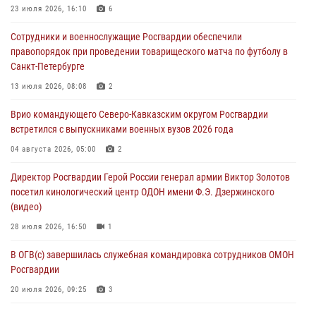
23 июля 2026, 16:10
6
В Курске росгвардейцы провели занятие по основам
Сотрудники и военнослужащие Росгвардии обеспечили
взрывобезопасности
правопорядок при проведении товарищеского матча по футболу в
07 августа 2026, 11:33
Санкт-Петербурге
Рэпер ST посетил раненых росгвардейцев в Главном военном
13 июля 2026, 08:08
2
клиническом госпитале ведомства
Врио командующего Северо-Кавказским округом Росгвардии
07 августа 2026, 11:18
2
встретился с выпускниками военных вузов 2026 года
Патриотическая акция «Каникулы с Росгвардией» прошла в
04 августа 2026, 05:00
2
Воронеже
Директор Росгвардии Герой России генерал армии Виктор Золотов
07 августа 2026, 11:00
2
посетил кинологический центр ОДОН имени Ф.Э. Дзержинского
(видео)
28 июля 2026, 16:50
1
В ОГВ(с) завершилась служебная командировка сотрудников ОМОН
Росгвардии
20 июля 2026, 09:25
3