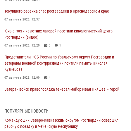
Тонувшего ребенка спас росгвардеец в Краснодарском крае
07 августа 2026, 12:37
Юные гости из летних лагерей посетили кинологический центр
Росгвардии (видео)
07 августа 2026, 12:20
3
1
Представители ФСБ России по Уральскому округу Росгвардии и
ветераны военной контрразведки почтили память Николая
Кузнецова
07 августа 2026, 12:00
4
Ветеран войск правопорядка генерал-майор Иван Пияшев – герой
выпуска «Легенды армии с Александром Маршалом»
07 августа 2026, 12:00
ПОПУЛЯРНЫЕ НОВОСТИ
Росгвардейцы пресекли попытку руферов подняться на крышу
Командующий Северо-Кавказским округом Росгвардии совершил
Смольного собора в Санкт-Петербурге (видео)
рабочую поездку в Чеченскую Республику
07 августа 2026, 11:34
3
1