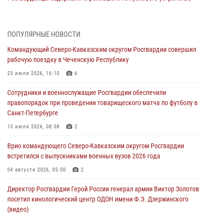
рядом с жилыми домами в центре Санкт-Петербурга (видео)
06 августа 2026, 08:18
3
1
ПОПУЛЯРНЫЕ НОВОСТИ
В Новосибирске спецназ Росгвардии оказал содействие при
Командующий Северо-Кавказским округом Росгвардии совершил
задержании подозреваемых в похищении человека и
рабочую поездку в Чеченскую Республику
вымогательстве (видео)
23 июля 2026, 16:10
6
06 августа 2026, 07:09
1
Сотрудники и военнослужащие Росгвардии обеспечили
Сотрудники и военнослужащие Росгвардии обеспечили
правопорядок при проведении товарищеского матча по футболу в
правопорядок при проведении матча Кубка России по футболу в
Санкт-Петербурге
Санкт-Петербурге
13 июля 2026, 08:08
2
06 августа 2026, 07:03
3
Врио командующего Северо-Кавказским округом Росгвардии
В Грозном военнослужащие Росгвардии присоединились к
встретился с выпускниками военных вузов 2026 года
всероссийской донорской акции «От сердца к сердцу»
04 августа 2026, 05:00
2
06 августа 2026, 06:30
Директор Росгвардии Герой России генерал армии Виктор Золотов
В Бурятии и Приамурье росгвардейцы задержали подозреваемых в
посетил кинологический центр ОДОН имени Ф.Э. Дзержинского
незаконном обороте наркотиков
(видео)
06 августа 2026, 06:15