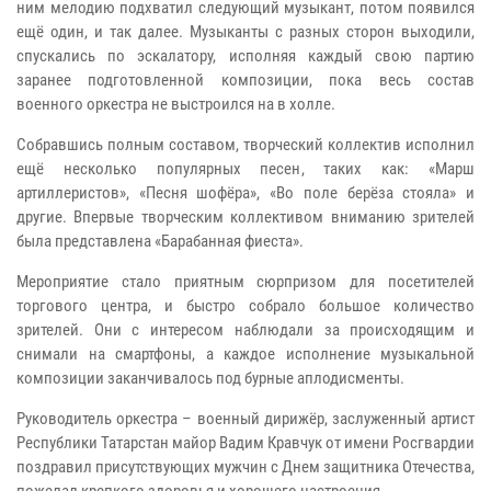
ним мелодию подхватил следующий музыкант, потом появился
ещё один, и так далее. Музыканты с разных сторон выходили,
спускались по эскалатору, исполняя каждый свою партию
заранее подготовленной композиции, пока весь состав
военного оркестра не выстроился на в холле.
Собравшись полным составом, творческий коллектив исполнил
ещё несколько популярных песен, таких как: «Марш
артиллеристов», «Песня шофёра», «Во поле берёза стояла» и
другие. Впервые творческим коллективом вниманию зрителей
была представлена «Барабанная фиеста».
Мероприятие стало приятным сюрпризом для посетителей
торгового центра, и быстро собрало большое количество
зрителей. Они с интересом наблюдали за происходящим и
снимали на смартфоны, а каждое исполнение музыкальной
композиции заканчивалось под бурные аплодисменты.
Руководитель оркестра – военный дирижёр, заслуженный артист
Республики Татарстан майор Вадим Кравчук от имени Росгвардии
поздравил присутствующих мужчин с Днем защитника Отечества,
пожелал крепкого здоровья и хорошего настроения.