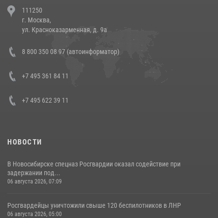
В Челябинске росгвардейцы задержали злоумышленников,
111250
напавших на бригаду скорой помощи (видео)
г. Москва,
14 июля 2026, 12:20
1
ул. Красноказарменная, д. 9а
В Росгвардии прошла военно-научная конференция по обобщению
8 800 350 08 97 (автоинформатор)
боевого опыта
08 июля 2026, 07:01
+7 495 361 84 11
+7 495 622 39 11
НОВОСТИ
В Новосибирске спецназ Росгвардии оказал содействие при
задержании под...
06 августа 2026, 07:09
Росгвардейцы уничтожили свыше 120 беспилотников в ЛНР
06 августа 2026, 05:00