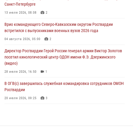
08 августа 2026, 09:00
2
Санкт-Петербурге
В Кабардино-Балкарии сотрудники Росгвардии провели турнир по
13 июля 2026, 08:08
2
настольному теннису ко Дню физкультурника
Врио командующего Северо-Кавказским округом Росгвардии
08 августа 2026, 07:00
встретился с выпускниками военных вузов 2026 года
Военнослужащие Софринской бригады Росгвардии встретились с
04 августа 2026, 05:00
2
участником патриотического проекта «Дорогой Ломоносова —
Директор Росгвардии Герой России генерал армии Виктор Золотов
дорогой к Победе в СВО» (видео)
посетил кинологический центр ОДОН имени Ф.Э. Дзержинского
08 августа 2026, 07:00
2
1
(видео)
28 июля 2026, 16:50
1
В ОГВ(с) завершилась служебная командировка сотрудников ОМОН
Росгвардии
20 июля 2026, 09:25
3
Директор Росгвардии Герой России генерал армии Виктор Золотов
поздравил специалистов подразделений тыла с профессиональным
праздником
31 июля 2026, 21:01