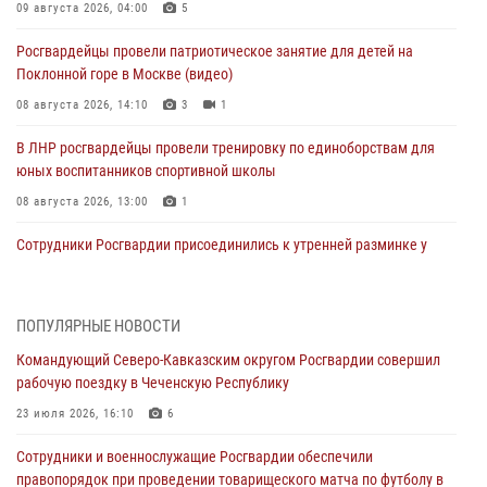
09 августа 2026, 04:00
5
Росгвардейцы провели патриотическое занятие для детей на
Поклонной горе в Москве (видео)
08 августа 2026, 14:10
3
1
В ЛНР росгвардейцы провели тренировку по единоборствам для
юных воспитанников спортивной школы
08 августа 2026, 13:00
1
Сотрудники Росгвардии присоединились к утренней разминке у
стен музея истории космонавтики в Калуге
08 августа 2026, 09:29
2
ПОПУЛЯРНЫЕ НОВОСТИ
В Северо-Западном округе Росгвардии продолжаются мероприятия
Командующий Северо-Кавказским округом Росгвардии совершил
в честь юбилея ведомства
рабочую поездку в Чеченскую Республику
08 августа 2026, 09:03
1
23 июля 2026, 16:10
6
Росгвардейцы в ЛНР совершенствуют навыки тактической
Сотрудники и военнослужащие Росгвардии обеспечили
медицины с учетом опыта СВО
правопорядок при проведении товарищеского матча по футболу в