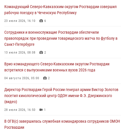
воспитанников Центра детского, юношеского туризма и
Командующий Северо-Кавказским округом Росгвардии совершил
краеведения Луганской Народной Республики
рабочую поездку в Чеченскую Республику
09 августа 2026, 05:00
23 июля 2026, 16:10
6
Всероссийская ведомственная акции «Каникулы с Росгвардией
Сотрудники и военнослужащие Росгвардии обеспечили
проходит в Сибири
правопорядок при проведении товарищеского матча по футболу в
09 августа 2026, 04:00
5
Санкт-Петербурге
Росгвардейцы провели патриотическое занятие для детей на
13 июля 2026, 08:08
2
Поклонной горе в Москве (видео)
Врио командующего Северо-Кавказским округом Росгвардии
08 августа 2026, 14:10
3
1
встретился с выпускниками военных вузов 2026 года
В ЛНР росгвардейцы провели тренировку по единоборствам для
04 августа 2026, 05:00
2
юных воспитанников спортивной школы
Директор Росгвардии Герой России генерал армии Виктор Золотов
08 августа 2026, 13:00
1
посетил кинологический центр ОДОН имени Ф.Э. Дзержинского
(видео)
28 июля 2026, 16:50
1
В ОГВ(с) завершилась служебная командировка сотрудников ОМОН
Росгвардии