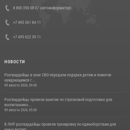
Состоялась рабочая встреча директора Росгвардии Героя России
8 800 350 08 97 (автоинформатор)
генерала армии Виктора Золотова с заместителем полномочного
представителя Президента Российской Федерации в Северо-
Кавказском федеральном округе Виталием Кузнецовым
+7 495 361 84 11
30 июля 2026, 15:35
4
+7 495 622 39 11
НОВОСТИ
Росгвардейцы в зоне СВО передали подарки детям и помогли
нуждающимся г...
09 августа 2026, 09:00
Росгвардейцы провели занятие по стрелковой подготовке для
воспитаннико...
09 августа 2026, 05:00
В ЛНР росгвардейцы провели тренировку по единоборствам для
юных воспит...