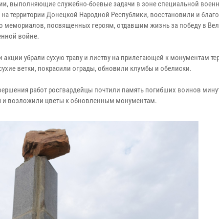
ии, выполняющие служебно-боевые задачи в зоне специальной воен
 на территории Донецкой Народной Республики, восстановили и благ
о мемориалов, посвященных героям, отдавшим жизнь за победу в Ве
енной войне.
и акции убрали сухую траву и листву на прилегающей к монументам те
сухие ветки, покрасили ограды, обновили клумбы и обелиски.
вершения работ росгвардейцы почтили память погибших воинов мину
 и возложили цветы к обновленным монументам.