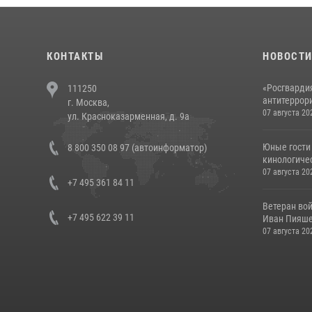
КОНТАКТЫ
НОВОСТ
«Росгвардия
111250
антитеррори
г. Москва,
07 августа 20
ул. Красноказарменная, д. 9а
Юные гости 
8 800 350 08 97 (автоинформатор)
кинологичес
07 августа 20
+7 495 361 84 11
Ветеран во
+7 495 622 39 11
Иван Пияшев
07 августа 20