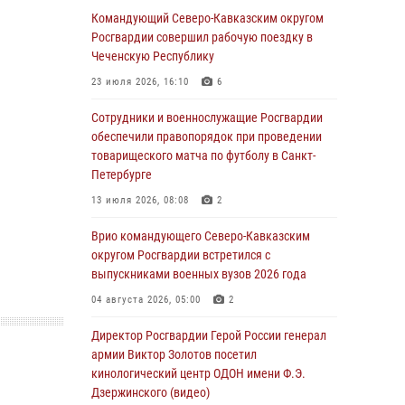
Командующий Северо-Кавказским округом
Юные гости из летних лагерей посетили
Росгвардии совершил рабочую поездку в
кинологический центр Росгвардии (видео)
Чеченскую Республику
07 августа 2026, 12:20
3
1
23 июля 2026, 16:10
6
Представители ФСБ России по Уральскому
Сотрудники и военнослужащие Росгвардии
округу Росгвардии и ветераны военной
обеспечили правопорядок при проведении
контрразведки почтили память Николая
товарищеского матча по футболу в Санкт-
Кузнецова
Петербурге
07 августа 2026, 12:00
4
13 июля 2026, 08:08
2
Ветеран войск правопорядка генерал-майор
Врио командующего Северо-Кавказским
Иван Пияшев – герой выпуска «Легенды
округом Росгвардии встретился с
армии с Александром Маршалом»
выпускниками военных вузов 2026 года
07 августа 2026, 12:00
04 августа 2026, 05:00
2
Росгвардейцы пресекли попытку руферов
Директор Росгвардии Герой России генерал
подняться на крышу Смольного собора в
армии Виктор Золотов посетил
Санкт-Петербурге (видео)
кинологический центр ОДОН имени Ф.Э.
Дзержинского (видео)
07 августа 2026, 11:34
3
1