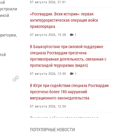
ной
07 августа 2026, 21:01
оустроили
«Росгвардия. Вехи истории»: первая
ликой
антитеррористическая операция войск
правопорядка
рритории,
07 августа 2026, 15:28
1
В Башкортостане при силовой поддержке
спецназа Росгвардии пресечена
той
противоправная деятельность, связанная с
пропагандой терроризма (видео)
07 августа 2026, 13:30
1
В Югре при содействии спецназа Росгвардии
пресечено более 180 нарушений
миграционного законодательства
07 августа 2026, 12:54
Тонувшего ребенка спас росгвардеец в
Краснодарском крае
ПОПУЛЯРНЫЕ НОВОСТИ
07 августа 2026, 12:37