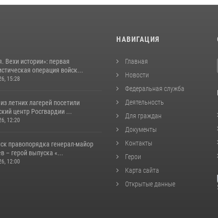
И
НАВИГАЦИЯ
. Вехи истории»: первая
Главная
стическая операция войск...
Новости
26, 15:28
Федеральная служба
Деятельность
из летних лагерей посетили
кий центр Росгвардии ...
Для граждан
26, 12:20
Документы
Контакты
йск правопорядка генерал-майор
 – герой выпуска «...
Герои
26, 12:00
Карта сайта
Открытые данные