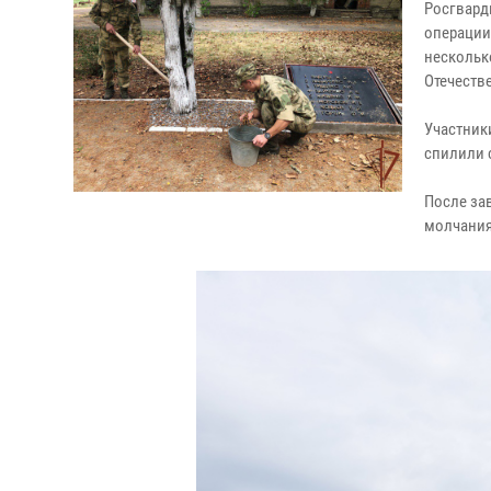
Росгвард
операции
нескольк
Отечеств
Участник
спилили 
После за
молчания