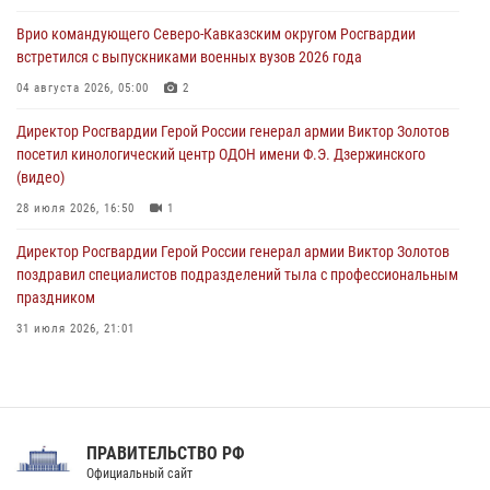
исполнилось 20 лет
Врио командующего Северо-Кавказским округом Росгвардии
08 августа 2026, 07:00
встретился с выпускниками военных вузов 2026 года
В Москве росгвардейцы оказали помощь медикам и девушке с
04 августа 2026, 05:00
2
ограниченными возможностями здоровья (видео)
Директор Росгвардии Герой России генерал армии Виктор Золотов
08 августа 2026, 06:32
1
посетил кинологический центр ОДОН имени Ф.Э. Дзержинского
(видео)
28 июля 2026, 16:50
1
Директор Росгвардии Герой России генерал армии Виктор Золотов
поздравил специалистов подразделений тыла с профессиональным
праздником
31 июля 2026, 21:01
В ОГВ(с) завершилась служебная командировка сотрудников ОМОН
Росгвардии
20 июля 2026, 09:25
3
ПРАВИТЕЛЬСТВО РФ
Праздник «Один день с Росгвардией» к 105-летию Центрального
Официальный сайт