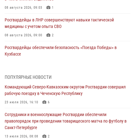
08 августа 2026, 09:03
1
Росгвардейцы в ЛНР совершенствуют навыки тактической
медицины с учетом опыта СВО
08 августа 2026, 09:00
2
Росгвардейцы обеспечили безопасность «Поезда Победы» в
Кузбассе
08 августа 2026, 07:00
В Кабардино-Балкарии сотрудники Росгвардии провели турнир по
ПОПУЛЯРНЫЕ НОВОСТИ
настольному теннису ко Дню физкультурника
Командующий Северо-Кавказским округом Росгвардии совершил
08 августа 2026, 07:00
рабочую поездку в Чеченскую Республику
Военнослужащие Софринской бригады Росгвардии встретились с
23 июля 2026, 16:10
6
участником патриотического проекта «Дорогой Ломоносова —
Сотрудники и военнослужащие Росгвардии обеспечили
дорогой к Победе в СВО» (видео)
правопорядок при проведении товарищеского матча по футболу в
08 августа 2026, 07:00
2
1
Санкт-Петербурге
ОМОН «Ойрат» Управления Росгвардии по Республике Калмыкия
13 июля 2026, 08:08
2