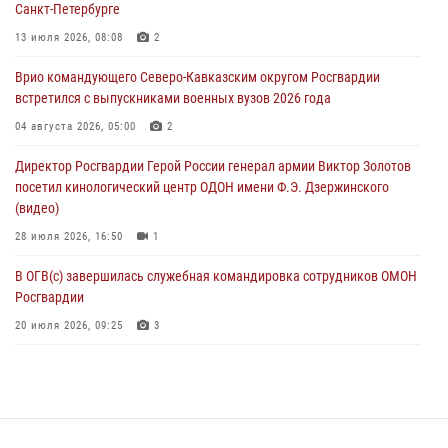
Санкт-Петербурге
В Брянске сотрудники и военнослужащие Росгвардии почтили
память Героя России Олега Визнюка
13 июля 2026, 08:08
2
06 августа 2026, 14:36
2
Врио командующего Северо-Кавказским округом Росгвардии
встретился с выпускниками военных вузов 2026 года
В кинологическом центре Уральского округа Росгвардии почтили
память товарищей, погибших при исполнении воинского долга
04 августа 2026, 05:00
2
06 августа 2026, 13:29
5
Директор Росгвардии Герой России генерал армии Виктор Золотов
посетил кинологический центр ОДОН имени Ф.Э. Дзержинского
В Центральном округе Росгвардии прошли мероприятия к
(видео)
108‑летию генерала армии И.К. Яковлева
28 июля 2026, 16:50
1
06 августа 2026, 13:24
В ОГВ(с) завершилась служебная командировка сотрудников ОМОН
Росгвардии
20 июля 2026, 09:25
3
Директор Росгвардии Герой России генерал армии Виктор Золотов
поздравил специалистов подразделений тыла с профессиональным
праздником
31 июля 2026, 21:01