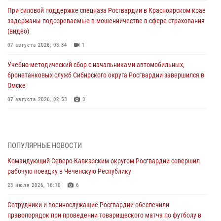
При силовой поддержке спецназа Росгвардии в Красноярском крае
задержаны подозреваемые в мошенничестве в сфере страхования
(видео)
07 августа 2026, 03:34
1
Учебно-методический сбор с начальниками автомобильных,
бронетанковых служб Сибирского округа Росгвардии завершился в
Омске
07 августа 2026, 02:53
3
Генерал-полковник Олег Плохой поздравил специалистов
организационно-штатных подразделений Росгвардии с
профессиональным праздником
ПОПУЛЯРНЫЕ НОВОСТИ
06 августа 2026, 21:01
Командующий Северо-Кавказским округом Росгвардии совершил
рабочую поездку в Чеченскую Республику
В Нижнем Новгороде состоялось Всероссийское совещание-
семинар по вопросам развития вневедомственной охраны
23 июля 2026, 16:10
6
Росгвардии (видео)
Сотрудники и военнослужащие Росгвардии обеспечили
06 августа 2026, 14:47
10
1
правопорядок при проведении товарищеского матча по футболу в