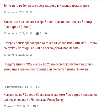
Тонувшего ребенка спас росгвардеец в Краснодарском крае
07 августа 2026, 12:37
Юные гости из летних лагерей посетили кинологический центр
Росгвардии (видео)
07 августа 2026, 12:20
3
1
Ветеран войск правопорядка генерал-майор Иван Пияшев – герой
выпуска «Легенды армии с Александром Маршалом»
07 августа 2026, 12:00
Представители ФСБ России по Уральскому округу Росгвардии и
ветераны военной контрразведки почтили память Николая
Кузнецова
07 августа 2026, 12:00
4
ПОПУЛЯРНЫЕ НОВОСТИ
Росгвардейцы пресекли попытку руферов подняться на крышу
Командующий Северо-Кавказским округом Росгвардии совершил
Смольного собора в Санкт-Петербурге (видео)
рабочую поездку в Чеченскую Республику
07 августа 2026, 11:34
3
1
23 июля 2026, 16:10
6