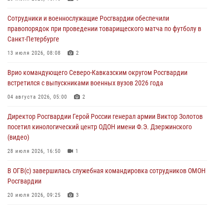
В Курске росгвардейцы провели занятие по основам
Сотрудники и военнослужащие Росгвардии обеспечили
взрывобезопасности
правопорядок при проведении товарищеского матча по футболу в
07 августа 2026, 11:33
Санкт-Петербурге
Рэпер ST посетил раненых росгвардейцев в Главном военном
13 июля 2026, 08:08
2
клиническом госпитале ведомства
Врио командующего Северо-Кавказским округом Росгвардии
07 августа 2026, 11:18
2
встретился с выпускниками военных вузов 2026 года
Патриотическая акция «Каникулы с Росгвардией» прошла в
04 августа 2026, 05:00
2
Воронеже
Директор Росгвардии Герой России генерал армии Виктор Золотов
07 августа 2026, 11:00
2
посетил кинологический центр ОДОН имени Ф.Э. Дзержинского
(видео)
28 июля 2026, 16:50
1
В ОГВ(с) завершилась служебная командировка сотрудников ОМОН
Росгвардии
20 июля 2026, 09:25
3
Директор Росгвардии Герой России генерал армии Виктор Золотов